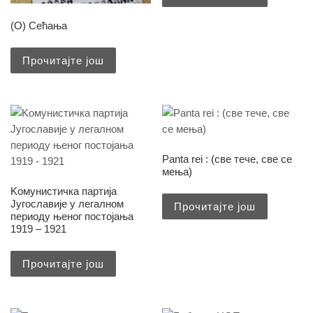
(О) Сећања
Прочитајте још
Panta rei : (све тече, све се
мења)
Kомунистичка партија
Југославије у легалном
Прочитајте још
периоду њеног постојања
1919 – 1921
Прочитајте још