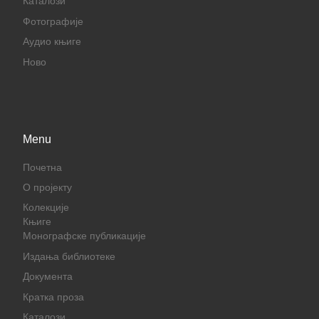
Каталози
Фотографије
Аудио књиге
Ново
Menu
Почетна
О пројекту
Колекције
Књиге
Монографске публикације
Издања библиотеке
Документа
Кратка проза
Каталози