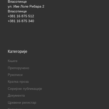
Власотинце
ул. Иве Лоле Рибара 2
Власотинце
+381 16 875 512
+381 16 875 340
Категорије
Књиге
Препоручено
Рукописи
Кратка проза
Серијске публикације
Документа
Црквени регистар