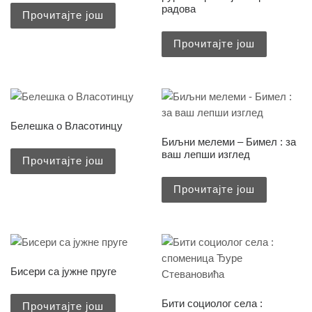
радова
Прочитајте још
Прочитајте још
Белешкa о Власотинцу
Биљни мелеми – Бимел : за
ваш лепши изглед
Прочитајте још
Прочитајте још
Бисери са јужне пруге
Бити социолог села :
Прочитајте још