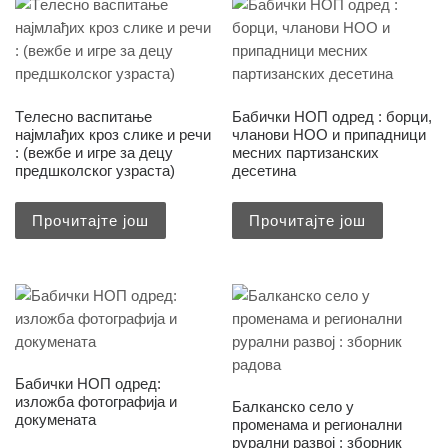
Tелесно васпитање
Бабички НОП одред : борци,
најмлађих кроз слике и речи
чланови НОО и припадници
: (вежбе и игре за децу
месних партизанских
предшколског узраста)
десетина
Прочитајте још
Прочитајте још
Бабички НОП одред:
изложба фотографија и
Балканско село у
докумената
променама и регионални
рурални развој : зборник