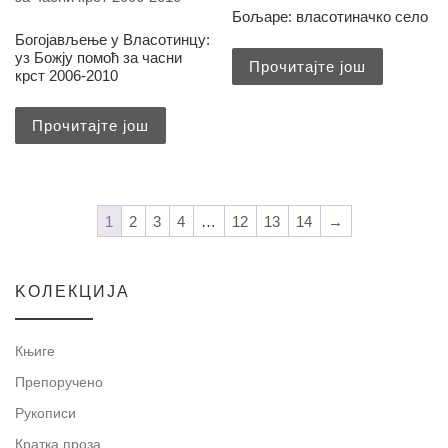
Бољаре: власотиначко село
Богојављење у Власотинцу:
уз Божју помоћ за часни
Прочитајте још
крст 2006-2010
Прочитајте још
1
2
3
4
…
12
13
14
→
KOЛЕКЦИЈА
Књиге
Препоручено
Рукописи
Кратка проза