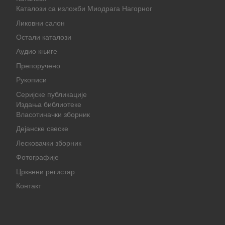
Каталози са изложби Миодрага Нагорног
Ликовни салон
Остали каталози
Аудио књиге
Препоручено
Рукописи
Серијске публикације
Издања библиотеке
Власотиначки зборник
Дејанске свеске
Лесковачки зборник
Фотографије
Црквени регистар
Контакт