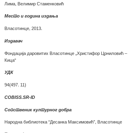
Лима, Велимир Стаменковић
Место и година издања
Власотинце, 2013.
Издавач
Фондација даровитих Власотинце „Христифор Црниловић –
Кица“
УДК
94(497. 11)
COBISS.SR-ID
Сопственик културног добра
Народна библиотека “Десанка Максимовић”, Власотинце