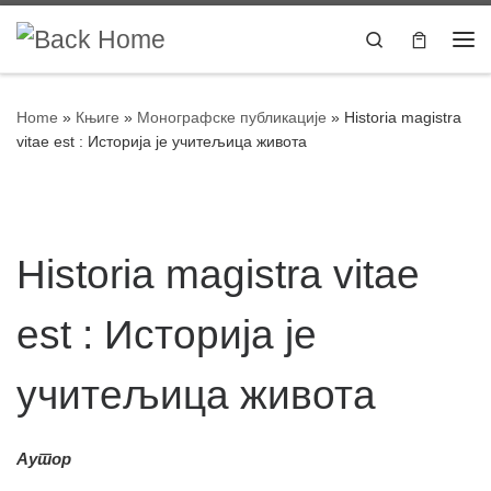
Skip to content
Search
Home
»
Књиге
»
Монографске публикације
»
Historia magistra
vitae est : Историја је учитељица живота
Historia magistra vitae
est : Историја је
учитељица живота
Аутор