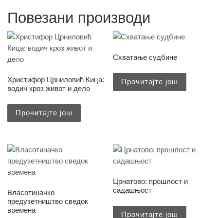
Повезани производи
Схватање судбине
Христифор Црниловић Кица:
Прочитајте још
водич кроз живот и дело
Прочитајте још
Црнатово: прошлост и
садашњост
Власотиначко
предузетништво сведок
времена
Прочитајте још