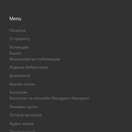
Menu
Почетна
О пројекту
Колекције
Књиге
Монографске публикације
Издања библиотеке
Документа
Кратка проза
Каталози
Каталози са изложби Миодрага Нагорног
Ликовни салон
Остали каталози
Аудио књиге
Препоручено