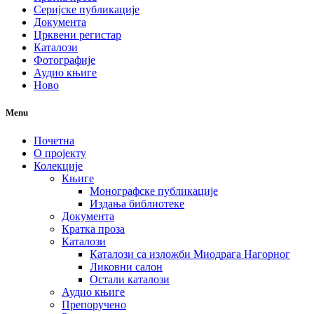
Серијске публикације
Документа
Црквени регистар
Каталози
Фотографије
Аудио књиге
Ново
Menu
Почетна
О пројекту
Колекције
Књиге
Монографске публикације
Издања библиотеке
Документа
Кратка проза
Каталози
Каталози са изложби Миодрага Нагорног
Ликовни салон
Остали каталози
Аудио књиге
Препоручено