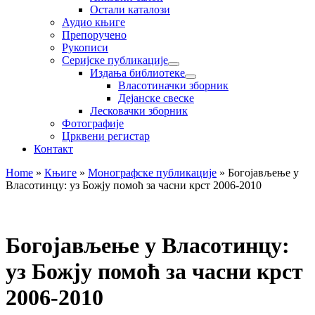
Остали каталози
Аудио књиге
Препоручено
Рукописи
Серијске публикације
Издања библиотеке
Власотиначки зборник
Дејанске свеске
Лесковачки зборник
Фотографије
Црквени регистар
Контакт
Home
»
Књиге
»
Монографске публикације
»
Богојављење у
Власотинцу: уз Божју помоћ за часни крст 2006-2010
Богојављење у Власотинцу:
уз Божју помоћ за часни крст
2006-2010