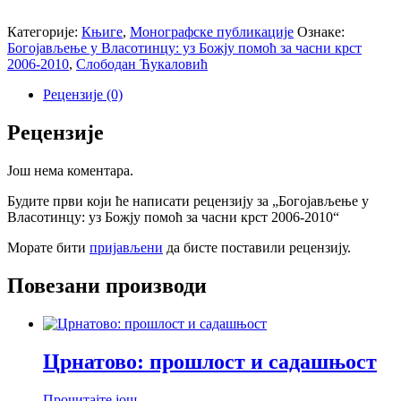
Категорије:
Књиге
,
Монографске публикације
Ознаке:
Богојављење у Власотинцу: уз Божју помоћ за часни крст
2006-2010
,
Слободан Ћукаловић
Рецензије (0)
Рецензије
Још нема коментара.
Будите први који ће написати рецензију за „Богојављење у
Власотинцу: уз Божју помоћ за часни крст 2006-2010“
Морате бити
пријављени
да бисте поставили рецензију.
Повезани производи
Црнатово: прошлост и садашњост
Прочитајте још