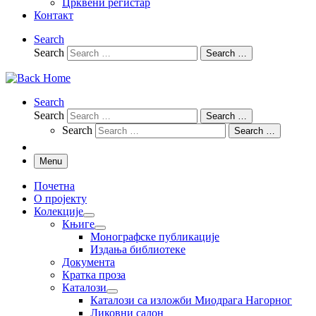
Црквени регистар
Контакт
Search
Search
Search …
Search
Search
Search …
Search
Search …
Menu
Почетна
О пројекту
Колекције
Књиге
Монографске публикације
Издања библиотеке
Документа
Кратка проза
Каталози
Каталози са изложби Миодрага Нагорног
Ликовни салон