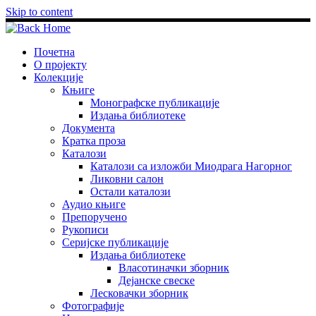
Skip to content
Почетна
О пројекту
Колекције
Књиге
Монографске публикације
Издања библиотеке
Документа
Кратка проза
Каталози
Каталози са изложби Миодрага Нагорног
Ликовни салон
Остали каталози
Аудио књиге
Препоручено
Рукописи
Серијске публикације
Издања библиотеке
Власотиначки зборник
Дејанске свеске
Лесковачки зборник
Фотографије