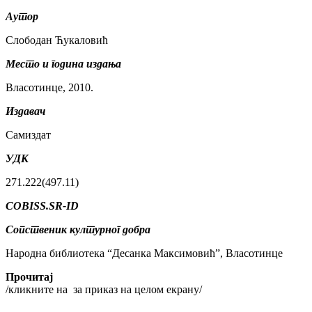
Аутор
Слободан Ћукаловић
Место и година издања
Власотинце, 2010.
Издавач
Самиздат
УДК
271.222(497.11)
COBISS.SR-ID
Сопственик културног добра
Народна библиотека “Десанка Максимовић”, Власотинце
Прочитај
/кликните на
за приказ на целом екрану/