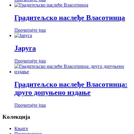
Градитељско наслеђе Власотинца
Прочитајте још
Јаруга
Прочитајте још
Градитељско наслеђе Власотинца:
друго допуњено издање
Прочитајте још
Koлекција
Књиге
Препоручено