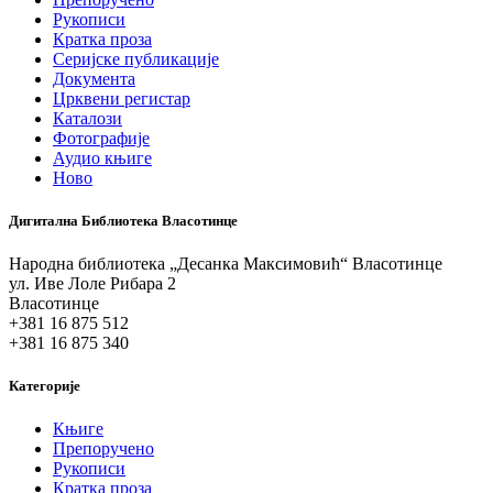
Рукописи
Кратка проза
Серијске публикације
Документа
Црквени регистар
Каталози
Фотографије
Аудио књиге
Ново
Дигитална Библиотека Власотинце
Народна библиотека „Десанка Максимовић“ Власотинце
ул. Иве Лоле Рибара 2
Власотинце
+381 16 875 512
+381 16 875 340
Категорије
Књиге
Препоручено
Рукописи
Кратка проза