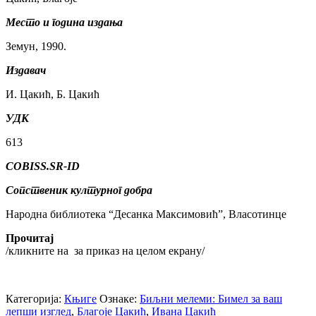
Место и година издања
Земун, 1990.
Издавач
И. Цакић, Б. Цакић
УДК
613
COBISS.SR-ID
Сопственик културног добра
Народна библиотека “Десанка Максимовић”, Власотинце
Прочитај
/кликните на
за приказ на целом екрану/
Категорија:
Књиге
Ознаке:
Биљни мелеми: Бимел за ваш
лепши изглед
,
Благоје Цакић
,
Ивана Цакић