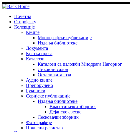
Skip
to
content
Почетна
О пројекту
Колекције
Књиге
Монографске публикације
Издања библиотеке
Документа
Кратка проза
Каталози
Каталози са изложби Миодрага Нагорног
Ликовни салон
Остали каталози
Аудио књиге
Препоручено
Рукописи
Серијске публикације
Издања библиотеке
Власотиначки зборник
Дејанске свеске
Лесковачки зборник
Фотографије
Црквени регистар