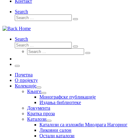
Контакт
Search
Search
Search
…
Search
Search
Search
Search
…
Search
…
Menu
Почетна
О пројекту
Колекције
Књиге
Монографске публикације
Издања библиотеке
Документа
Кратка проза
Каталози
Каталози са изложби Миодрага Нагорног
Ликовни салон
Остали каталози