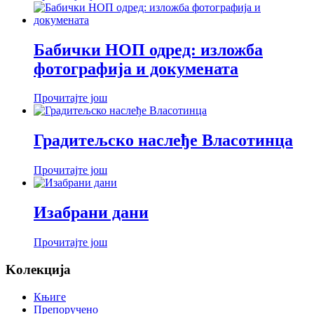
Бабички НОП одред: изложба
фотографија и докумената
Прочитајте још
Градитељско наслеђе Власотинца
Прочитајте још
Изабрани дани
Прочитајте још
Koлекција
Књиге
Препоручено