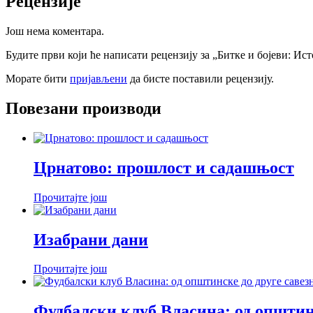
Рецензије
Још нема коментара.
Будите први који ће написати рецензију за „Битке и бојеви: Ис
Морате бити
пријављени
да бисте поставили рецензију.
Повезани производи
Црнатово: прошлост и садашњост
Прочитајте још
Изабрани дани
Прочитајте још
Фудбалски клуб Власина: од општинс