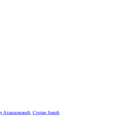
д Атанацковић
,
Стојан Јовић