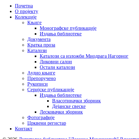
Почетна
О пројекту
Колекције
Књиге
Монографске публикације
Издања библиотеке
Документа
Кратка проза
Каталози
Каталози са изложби Миодрага Нагорног
Ликовни салон
Остали каталози
Аудио књиге
Препоручено
Рукописи
Серијске публикације
Издања библиотеке
Власотиначки зборник
Дејанске свеске
Лесковачки зборник
Фотографије
Црквени регистар
Контакт