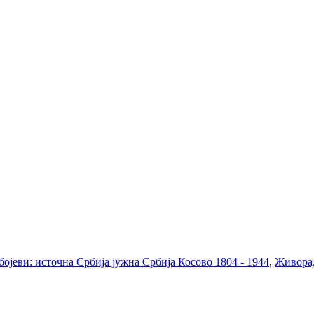
бојеви: источна Србија јужна Србија Косово 1804 - 1944
,
Живора