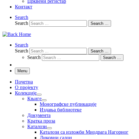
Црквени регистар
Контакт
Search
Search
Search …
Search
Search
Search …
Search
Search …
Menu
Почетна
О пројекту
Колекције
Књиге
Монографске публикације
Издања библиотеке
Документа
Кратка проза
Каталози
Каталози са изложби Миодрага Нагорног
Ликовни салон