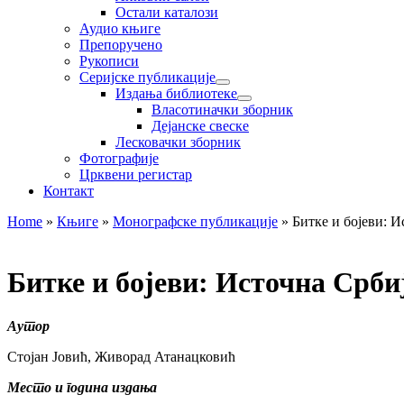
Остали каталози
Аудио књиге
Препоручено
Рукописи
Серијске публикације
Издања библиотеке
Власотиначки зборник
Дејанске свеске
Лесковачки зборник
Фотографије
Црквени регистар
Контакт
Home
»
Књиге
»
Монографске публикације
»
Битке и бојеви: И
Битке и бојеви: Источна Србиј
Аутор
Стојан Јовић, Живорад Атанацковић
Место и година издања