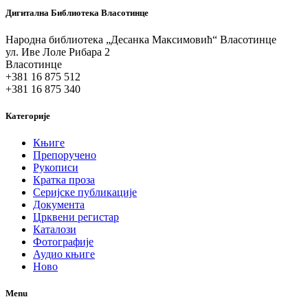
Дигитална Библиотека Власотинце
Народна библиотека „Десанка Максимовић“ Власотинце
ул. Иве Лоле Рибара 2
Власотинце
+381 16 875 512
+381 16 875 340
Категорије
Књиге
Препоручено
Рукописи
Кратка проза
Серијске публикације
Документа
Црквени регистар
Каталози
Фотографије
Аудио књиге
Ново
Menu