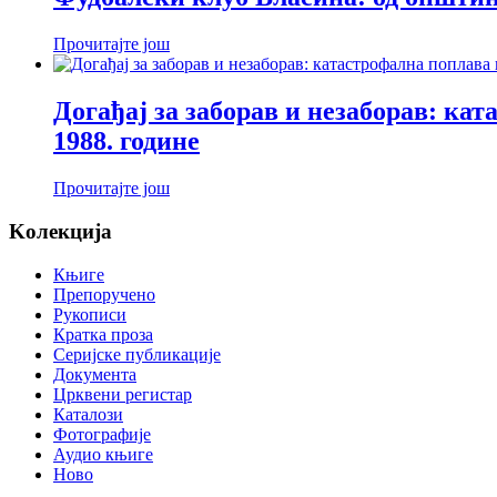
Прочитајте још
Догађај за заборав и незаборав: ка
1988. године
Прочитајте још
Koлекција
Књиге
Препоручено
Рукописи
Кратка проза
Серијске публикације
Документа
Црквени регистар
Каталози
Фотографије
Аудио књиге
Ново