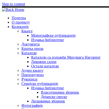
Skip to content
Почетна
О пројекту
Колекције
Књиге
Монографске публикације
Издања библиотеке
Документа
Кратка проза
Каталози
Каталози са изложби Миодрага Нагорног
Ликовни салон
Остали каталози
Аудио књиге
Препоручено
Рукописи
Серијске публикације
Издања библиотеке
Власотиначки зборник
Дејанске свеске
Лесковачки зборник
Фотографије