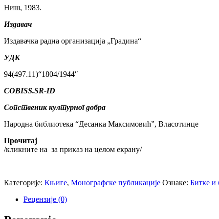
Ниш, 1983.
Издавач
Издавачка радна организација „Градина“
УДК
94(497.11)“1804/1944″
COBISS.SR-ID
Сопственик културног добра
Народна библиотека “Десанка Максимовић”, Власотинце
Прочитај
/кликните на
за приказ на целом екрану/
Категорије:
Књиге
,
Монографске публикације
Ознаке:
Битке и 
Рецензије (0)