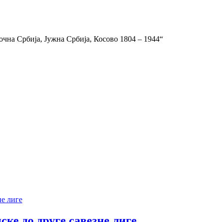
точна Србија, Јужна Србија, Косово 1804 – 1944“
ке до друге савезне лиге