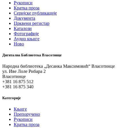
Рукописи
Кратка проза
Серијске публикације
Документа
Црквени регистар
Каталози
Фотографије
Аудио књиге
Ново
Дигитална Библиотека Власотинце
Народна библиотека „Десанка Максимовић“ Власотинце
ул. Иве Лоле Рибара 2
Власотинце
+381 16 875 512
+381 16 875 340
Категорије
Књиге
Препоручено
Рукописи
Кратка проза