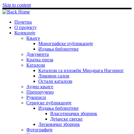
Skip to content
Почетна
О пројекту
Колекције
Књиге
Монографске публикације
Издања библиотеке
Документа
Кратка проза
Каталози
Каталози са изложби Миодрага Нагорног
Ликовни салон
Остали каталози
Аудио књиге
Препоручено
Рукописи
Серијске публикације
Издања библиотеке
Власотиначки зборник
Дејанске свеске
Лесковачки зборник
Фотографије