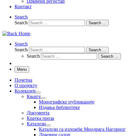
Црквени регистар
Контакт
Search
Search
Search …
Search
Search
Search …
Search
Search …
Menu
Почетна
О пројекту
Колекције
Књиге
Монографске публикације
Издања библиотеке
Документа
Кратка проза
Каталози
Каталози са изложби Миодрага Нагорног
Ликовни салон