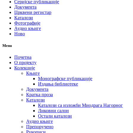
Серијске публикације
Документа
Црквени регистар
Каталози
Фотографије
Аудио књиге
Ново
Menu
Почетна
О пројекту
Колекције
Књиге
Монографске публикације
Издања библиотеке
Документа
Кратка проза
Каталози
Каталози са изложби Миодрага Нагорног
Ликовни салон
Остали каталози
Аудио књиге
Препоручено
Рукописи