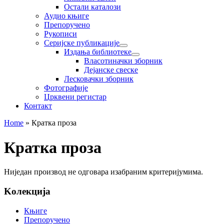
Остали каталози
Аудио књиге
Препоручено
Рукописи
Серијске публикације
Издања библиотеке
Власотиначки зборник
Дејанске свеске
Лесковачки зборник
Фотографије
Црквени регистар
Контакт
Home
»
Кратка проза
Кратка проза
Ниједан производ не одговара изабраним критеријумима.
Koлекција
Књиге
Препоручено