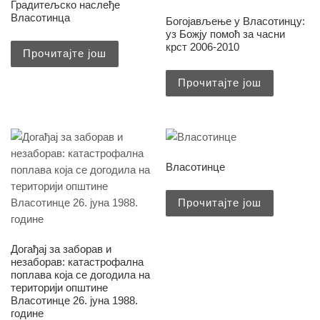
Градитељско наслеђе
Власотинца
Богојављење у Власотинцу:
уз Божју помоћ за часни
крст 2006-2010
Прочитајте још
Прочитајте још
Власотинце
Прочитајте још
Догађај за заборав и
незаборав: катастрофална
поплава која се догодила на
територији општине
Власотинце 26. јуна 1988.
године