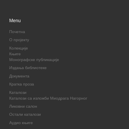
Menu
Почетна
О пројекту
Колекције
Књиге
Монографске публикације
Издања библиотеке
Документа
Кратка проза
Каталози
Каталози са изложби Миодрага Нагорног
Ликовни салон
Остали каталози
Аудио књиге