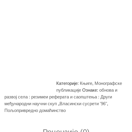
Категорије:
Књиге
,
Монографске
публикације
Ознаке:
обнова и
развој села : резимеи реферата и саопштења : Други
међународни научни скуп „Власински сусрети '96"
,
Пољопривредно домаћинство