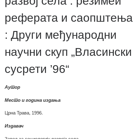
развој села : резимеи
реферата и саопштења
: Други међународни
научни скуп „Власински
сусрети ’96“
Аутор
Место и година издања
Црна Трава, 1996.
Издавач
Завод за социологију развоја села