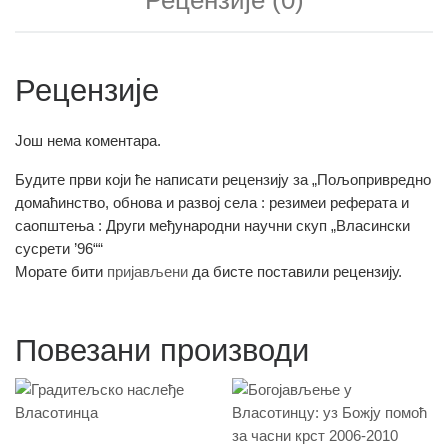
Рецензије (0)
Рецензије
Још нема коментара.
Будите први који ће написати рецензију за „Пољопривредно
домаћинство, обнова и развој села : резимеи реферата и
саопштења : Други међународни научни скуп „Власински
сусрети ’96““
Морате бити
пријављени
да бисте поставили рецензију.
Повезани производи