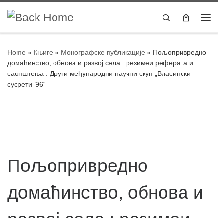
Skip to content
Search
Home
»
Књиге
»
Монографске публикације
»
Пољопривредно
домаћинство, обнова и развој села : резимеи реферата и
саопштења : Други међународни научни скуп „Власински
сусрети ’96“
Пољопривредно
домаћинство, обнова и