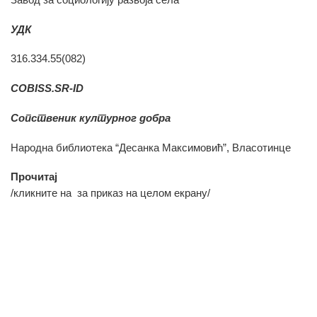
УДК
316.334.55(082)
COBISS.SR-ID
Сопственик културног добра
Народна библиотека “Десанка Максимовић”, Власотинце
Прочитај
/кликните на
за приказ на целом екрану/