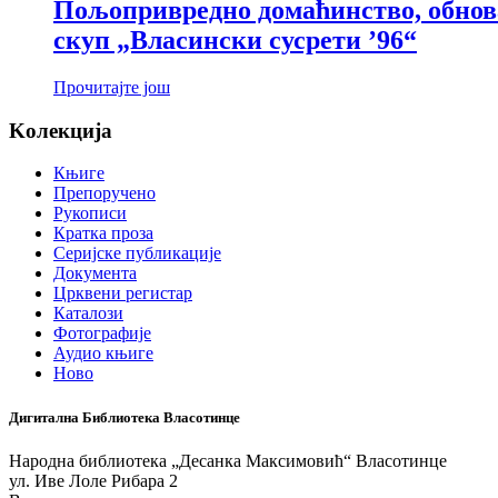
Пољопривредно домаћинство, обнова
скуп „Власински сусрети ’96“
Прочитајте још
Koлекција
Књиге
Препоручено
Рукописи
Кратка проза
Серијске публикације
Документа
Црквени регистар
Каталози
Фотографије
Аудио књиге
Ново
Дигитална Библиотека Власотинце
Народна библиотека „Десанка Максимовић“ Власотинце
ул. Иве Лоле Рибара 2