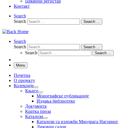
Црквени регистар
Контакт
Search
Search
Search …
Search
Search
Search …
Search
Search …
Menu
Почетна
О пројекту
Колекције
Књиге
Монографске публикације
Издања библиотеке
Документа
Кратка проза
Каталози
Каталози са изложби Миодрага Нагорног
Ликовни салон