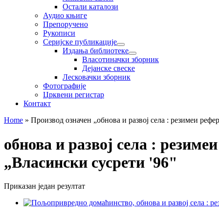
Остали каталози
Аудио књиге
Препоручено
Рукописи
Серијске публикације
Издања библиотеке
Власотиначки зборник
Дејанске свеске
Лесковачки зборник
Фотографије
Црквени регистар
Контакт
Home
»
Производ oзначен „обнова и развој села : резимеи реф
обнова и развој села : резим
„Власински сусрети '96"
Приказан један резултат