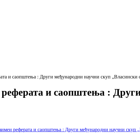
ерата и саопштења : Други међународни научни скуп „Власински с
еи реферата и саопштења : Дру