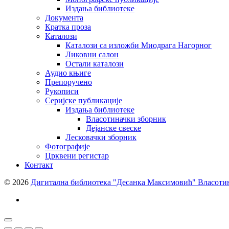
Издања библиотеке
Документа
Кратка проза
Каталози
Каталози са изложби Миодрага Нагорног
Ликовни салон
Остали каталози
Аудио књиге
Препоручено
Рукописи
Серијске публикације
Издања библиотеке
Власотиначки зборник
Дејанске свеске
Лесковачки зборник
Фотографије
Црквени регистар
Контакт
© 2026
Дигитална библиотека "Десанка Максимовић" Власоти