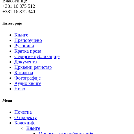
Власотинце
+381 16 875 512
+381 16 875 340
Категорије
Књиге
Препоручено
Рукописи
Кратка проза
Серијске публикације
Документа
Црквени регистар
Каталози
Фотографије
Аудио књиге
Ново
Menu
Почетна
О пројекту
Колекције
Књиге
Монографске публикације