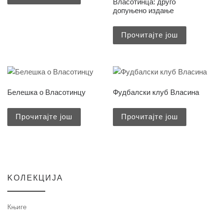
Власотинца: друго
допуњено издање
Прочитајте још
Белешкa о Власотинцу
Фудбалски клуб Власина
Прочитајте још
Прочитајте још
KOЛЕКЦИЈА
Књиге