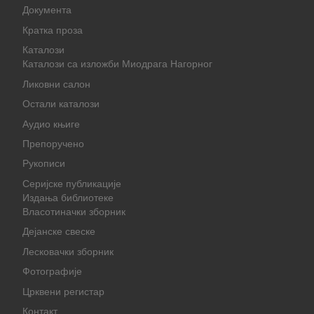
Документа
Кратка проза
Каталози
Каталози са изложби Миодрага Нагорног
Ликовни салон
Остали каталози
Аудио књиге
Препоручено
Рукописи
Серијске публикације
Издања библиотеке
Власотиначки зборник
Дејанске свеске
Лесковачки зборник
Фотографије
Црквени регистар
Контакт