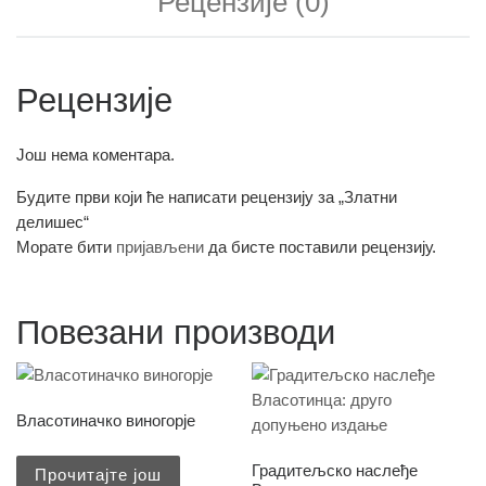
Рецензије (0)
Рецензије
Још нема коментара.
Будите први који ће написати рецензију за „Златни
делишес“
Морате бити
пријављени
да бисте поставили рецензију.
Повезани производи
Власотиначко виногорје
Градитељско наслеђе
Прочитајте још