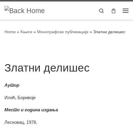
Skip to content
Search
Home
»
Књиге
»
Монографске публикације
»
Златни делишес
Златни делишес
Аутор
Илић, Боривоје
Место и година издања
Лесковац, 1978.