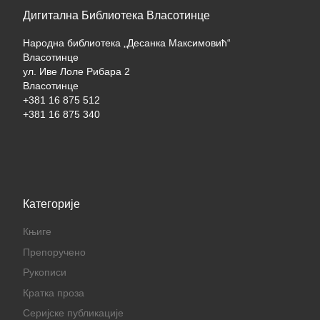
Дигитална Библиотека Власотинце
Народна библиотека „Десанка Максимовић“
Власотинце
ул. Иве Лоле Рибара 2
Власотинце
+381 16 875 512
+381 16 875 340
Категорије
Књиге
Препоручено
Рукописи
Кратка проза
Серијске публикације