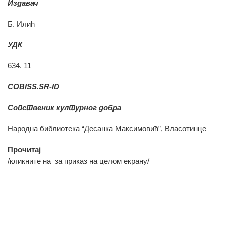
Издавач
Б. Илић
УДК
634. 11
COBISS.SR-ID
Сопственик културног добра
Народна библиотека “Десанка Максимовић”, Власотинце
Прочитај
/кликните на
за приказ на целом екрану/