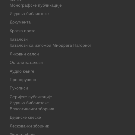
Монографске публикације
Издања библиотеке
Документа
Кратка проза
Каталози
Каталози са изложби Миодрага Нагорног
Ликовни салон
Остали каталози
Аудио књиге
Препоручено
Рукописи
Серијске публикације
Издања библиотеке
Власотиначки зборник
Дејанске свеске
Лесковачки зборник
Фотографије