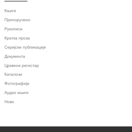
Књиге
Препоручено
Рукописи
Кратка проза
Серијске публикације
Документа
Црквени регистар
Каталози
Фотографије
Аудио књиге
Ново