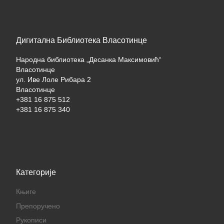
Дигитална Библиотека Власотинце
Народна библиотека „Десанка Максимовић“
Власотинце
ул. Иве Лоле Рибара 2
Власотинце
+381 16 875 512
+381 16 875 340
Категорије
Књиге
Препоручено
Рукописи