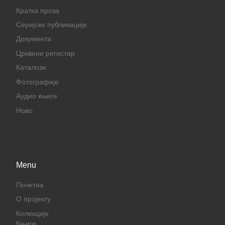
Кратка проза
Серијске публикације
Документа
Црквени регистар
Каталози
Фотографије
Аудио књиге
Ново
Menu
Почетна
О пројекту
Колекције
Књиге