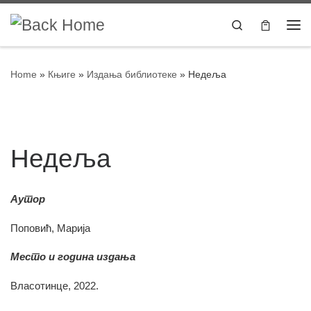
Skip to content
Search
Home
»
Књиге
»
Издања библиотеке
»
Недеља
Недеља
Аутор
Поповић, Марија
Место и година издања
Власотинце, 2022.