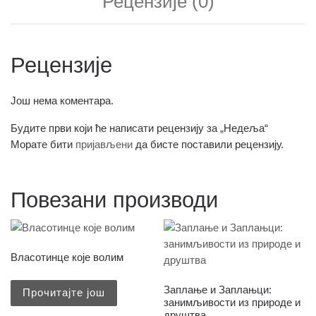
Рецензије (0)
Рецензије
Још нема коментара.
Будите први који ће написати рецензију за „Недеља“
Морате бити
пријављени
да бисте поставили рецензију.
Повезани производи
Власотинце које волим
Заплање и Заплањци:
Прочитајте још
занимљивости из природе и
друштва