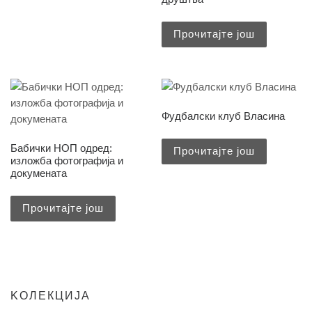
Прочитајте још
Фудбалски клуб Власина
Бабички НОП одред:
Прочитајте још
изложба фотографија и
докумената
Прочитајте још
KOЛЕКЦИЈА