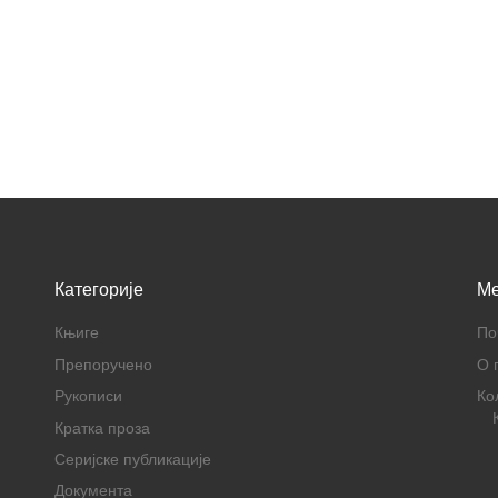
Категорије
M
Књиге
По
Препоручено
О 
Рукописи
Ко
Кратка проза
Серијске публикације
Документа