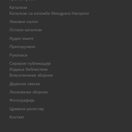
Каталози
Каталози са изложби Миодрага Нагорног
Ликовни салон
Остали каталози
Аудио књиге
Препоручено
Рукописи
Серијске публикације
Издања библиотеке
Власотиначки зборник
Дејанске свеске
Лесковачки зборник
Фотографије
Црквени регистар
Контакт