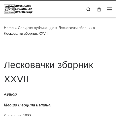
Skip to content
Search
Home
»
Серијске публикације
»
Лесковачки зборник
»
Лесковачки зборник XXVII
Лесковачки зборник
XXVII
Аутор
Место и година издања
Лесковац, 1987.