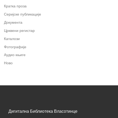
Кратка проза
Серијске публикације
Документа
Црквени регистар
Каталози
Фотографије
Аудио књиге
Ново
Дигитална Библиотека Власотинце