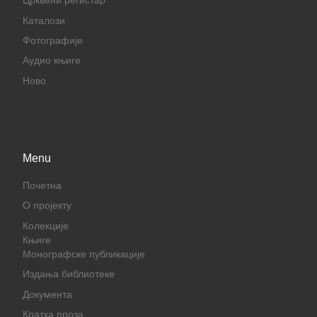
Црквени регистар
Каталози
Фотографије
Аудио књиге
Ново
Menu
Почетна
О пројекту
Колекције
Књиге
Монографске публикације
Издања библиотеке
Документа
Кратка проза