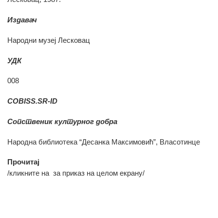
Издавач
Народни музеј Лесковац
УДК
008
COBISS.SR-ID
Сопственик културног добра
Народна библиотека “Десанка Максимовић”, Власотинце
Прочитај
/кликните на
за приказ на целом екрану/