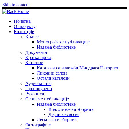
Skip to content
Почетна
О пројекту
Колекције
Књиге
Монографске публикације
Издања библиотеке
Документа
Кратка проза
Каталози
Каталози са изложби Миодрага Нагорног
Ликовни салон
Остали каталози
Аудио књиге
Препоручено
Рукописи
Серијске публикације
Издања библиотеке
Власотиначки зборник
Дејанске свеске
Лесковачки зборник
Фотографије