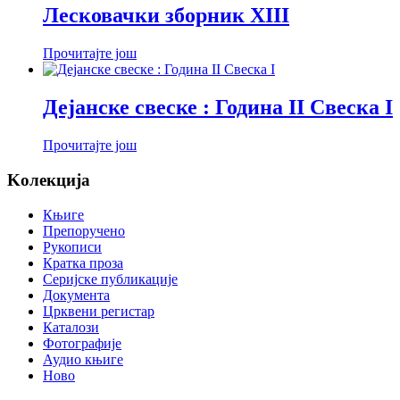
Лесковачки зборник XIII
Прочитајте још
Дејанске свеске : Година II Свеска I
Прочитајте још
Koлекција
Књиге
Препоручено
Рукописи
Кратка проза
Серијске публикације
Документа
Црквени регистар
Каталози
Фотографије
Аудио књиге
Ново