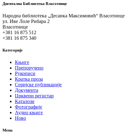
Дигитална Библиотека Власотинце
Народна библиотека „Десанка Максимовић“ Власотинце
ул. Иве Лоле Рибара 2
Власотинце
+381 16 875 512
+381 16 875 340
Категорије
Књиге
Препоручено
Рукописи
Кратка проза
Серијске публикације
Документа
Црквени регистар
Каталози
Фотографије
Аудио књиге
Ново
Menu