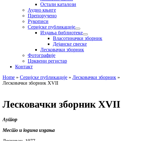
Остали каталози
Аудио књиге
Препоручено
Рукописи
Серијске публикације
Издања библиотеке
Власотиначки зборник
Дејанске свеске
Лесковачки зборник
Фотографије
Црквени регистар
Контакт
Home
»
Серијске публикације
»
Лесковачки зборник
»
Лесковачки зборник XVII
Лесковачки зборник XVII
Аутор
Место и година издања
Лесковац, 1977.