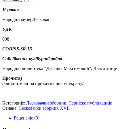
Издавач
Народни музеј Лесковац
УДК
008
COBISS.SR-ID
Сопственик културног добра
Народна библиотека “Десанка Максимовић”, Власотинце
Прочитај
/кликните на
за приказ на целом екрану/
Категорије:
Лесковачки зборник
,
Серијске публикације
Ознака:
Лесковачки зборник XVII
Рецензије (0)