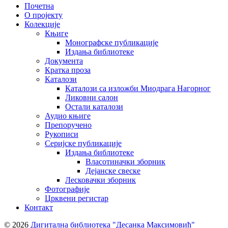
Почетна
О пројекту
Колекције
Књиге
Монографске публикације
Издања библиотеке
Документа
Кратка проза
Каталози
Каталози са изложби Миодрага Нагорног
Ликовни салон
Остали каталози
Аудио књиге
Препоручено
Рукописи
Серијске публикације
Издања библиотеке
Власотиначки зборник
Дејанске свеске
Лесковачки зборник
Фотографије
Црквени регистар
Контакт
© 2026
Дигитална библиотека "Десанка Максимовић"