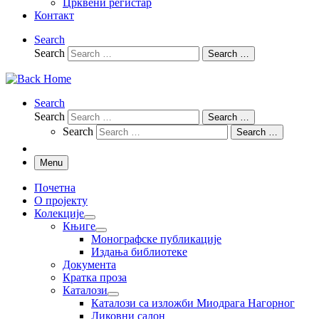
Црквени регистар
Контакт
Search
Search
Search …
Search
Search
Search …
Search
Search …
Menu
Почетна
О пројекту
Колекције
Књиге
Монографске публикације
Издања библиотеке
Документа
Кратка проза
Каталози
Каталози са изложби Миодрага Нагорног
Ликовни салон