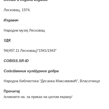
Лесковац, 1974.
Издавач
Народни музеј Лесковац
УДК
94(497.11 Лесковац)“1941/1943″
COBISS.SR-ID
Сопственик културног добра
Народна библиотека “Десанка Максимовић”, Власотинце
Прочитај
/кликните на
за приказ на целом екрану/