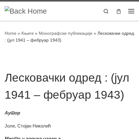
Skip to content
Search
Home
»
Књиге
»
Монографске публикације
»
Лесковачки одред
: (јул 1941 – фебруар 1943)
Лесковачки одред : (јул
1941 – фебруар 1943)
Аутор
Јоле, Стојан Николић
Место и година издања