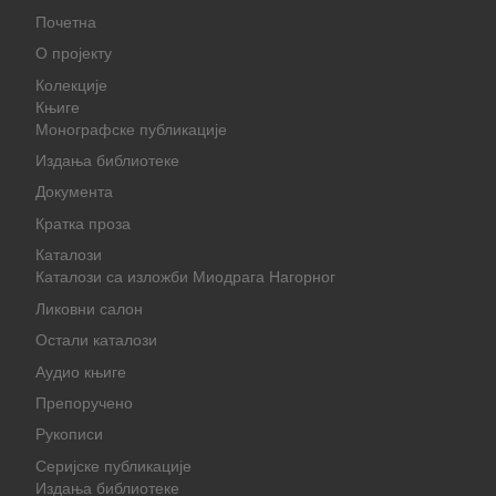
Почетна
О пројекту
Колекције
Књиге
Монографске публикације
Издања библиотеке
Документа
Кратка проза
Каталози
Каталози са изложби Миодрага Нагорног
Ликовни салон
Остали каталози
Аудио књиге
Препоручено
Рукописи
Серијске публикације
Издања библиотеке