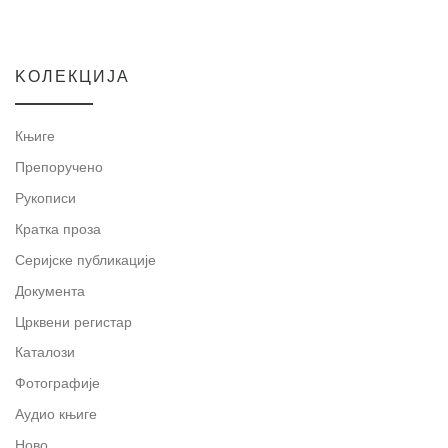
KOЛЕКЦИЈА
Књиге
Препоручено
Рукописи
Кратка проза
Серијске публикације
Документа
Црквени регистар
Каталози
Фотографије
Аудио књиге
Ново