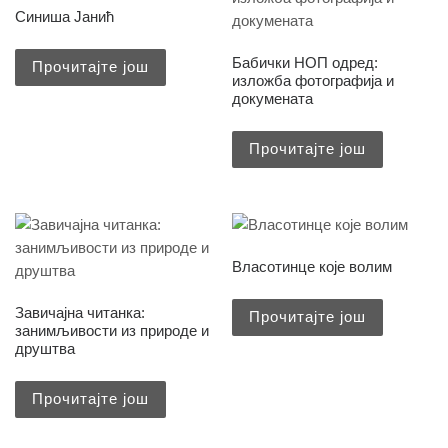
Синиша Јанић
Бабички НОП одред:
Прочитајте још
изложба фотографија и
докумената
Прочитајте још
Власотинце које волим
Завичајна читанка:
Прочитајте још
занимљивости из природе и
друштва
Прочитајте још