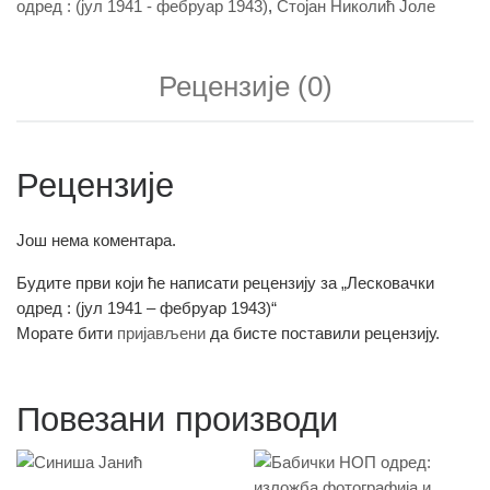
одред : (јул 1941 - фебруар 1943)
,
Стојан Николић Јоле
Рецензије (0)
Рецензије
Још нема коментара.
Будите први који ће написати рецензију за „Лесковачки
одред : (јул 1941 – фебруар 1943)“
Морате бити
пријављени
да бисте поставили рецензију.
Повезани производи