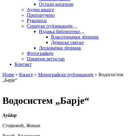
Остали каталози
Аудио књиге
Препоручено
Рукописи
Серијске публикације
Издања библиотеке
Власотиначки зборник
Дејанске свеске
Лесковачки зборник
Фотографије
Црквени регистар
Контакт
Home
»
Књиге
»
Монографске публикације
»
Водосистем
„Барје“
Водосистем „Барје“
Аутор
Стојковић, Живан
Ракић, Хранислав