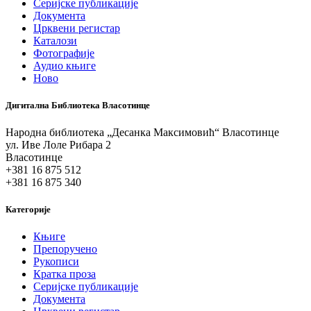
Серијске публикације
Документа
Црквени регистар
Каталози
Фотографије
Аудио књиге
Ново
Дигитална Библиотека Власотинце
Народна библиотека „Десанка Максимовић“ Власотинце
ул. Иве Лоле Рибара 2
Власотинце
+381 16 875 512
+381 16 875 340
Категорије
Књиге
Препоручено
Рукописи
Кратка проза
Серијске публикације
Документа