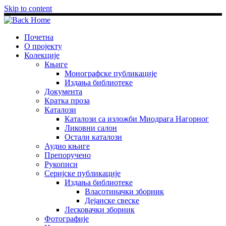
Skip to content
Почетна
О пројекту
Колекције
Књиге
Монографске публикације
Издања библиотеке
Документа
Кратка проза
Каталози
Каталози са изложби Миодрага Нагорног
Ликовни салон
Остали каталози
Аудио књиге
Препоручено
Рукописи
Серијске публикације
Издања библиотеке
Власотиначки зборник
Дејанске свеске
Лесковачки зборник
Фотографије