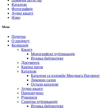
Црквени регистар
Каталози
Фотографије
Аудио књиге
Ново
Menu
Почетна
О пројекту
Колекције
Књиге
Монографске публикације
Издања библиотеке
Документа
Кратка проза
Каталози
Каталози са изложби Миодрага Нагорног
Ликовни салон
Остали каталози
Аудио књиге
Препоручено
Рукописи
Серијске публикације
Издања библиотеке