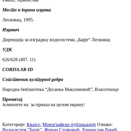
Место и година издања
Лесковац, 1995.
Издавач
Дирекција за изградњу водосистема „Барје“ Лесковац
УДК
626/628 (497. 11)
COBISS.SR-ID
Сопственик културног добра
Народна библиотека “Десанка Максимовић”, Власотинце
Прочитај
/кликните на
за приказ на целом екрану/
Категорије:
Књиге
,
Монографске публикације
Ознаке:
Водосистем "Барје"
,
Живан Стојковић
,
Хранислав Ракић