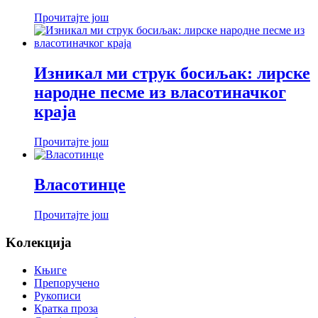
Прочитајте још
Изникал ми струк босиљак: лирске
народне песме из власотиначког
краја
Прочитајте још
Власотинце
Прочитајте још
Koлекција
Књиге
Препоручено
Рукописи
Кратка проза