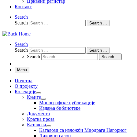
Црквени регистар
Контакт
Search
Search
Search …
Search
Search
Search …
Search
Search …
Menu
Почетна
О пројекту
Колекције
Књиге
Монографске публикације
Издања библиотеке
Документа
Кратка проза
Каталози
Каталози са изложби Миодрага Нагорног
Ликовни салон