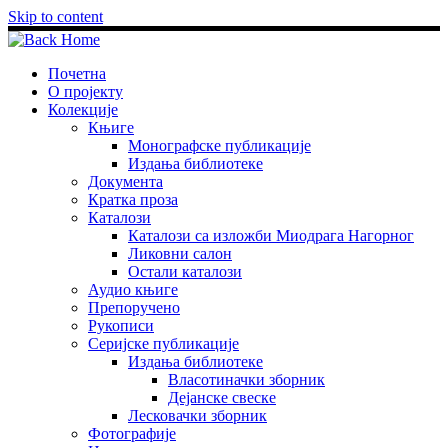
Skip to content
Почетна
О пројекту
Колекције
Књиге
Монографске публикације
Издања библиотеке
Документа
Кратка проза
Каталози
Каталози са изложби Миодрага Нагорног
Ликовни салон
Остали каталози
Аудио књиге
Препоручено
Рукописи
Серијске публикације
Издања библиотеке
Власотиначки зборник
Дејанске свеске
Лесковачки зборник
Фотографије