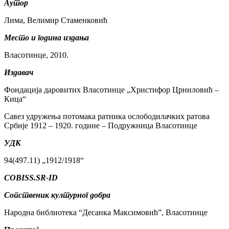
Аутор
Лима, Велимир Стаменковић
Место и година издања
Власотинце, 2010.
Издавач
Фондација даровитих Власотинце „Христифор Црниловић –
Кица“
Савез удружења потомака ратника ослободилачких ратова
Србије 1912 – 1920. године – Подружница Власотинце
УДК
94(497.11) „1912/1918“
COBISS.SR-ID
Сопственик културног добра
Народна библиотека “Десанка Максимовић”, Власотинце