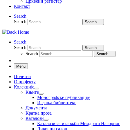
Црквени регистар
Контакт
Search
Search
Search …
Search
Search
Search …
Search
Search …
Menu
Почетна
О пројекту
Колекције
Књиге
Монографске публикације
Издања библиотеке
Документа
Кратка проза
Каталози
Каталози са изложби Миодрага Нагорног
Ликовни салон