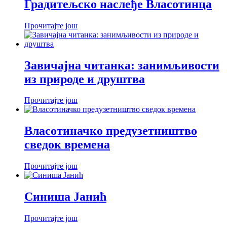
Градитељско наслеђе Власотинца
Прочитајте још
Завичајна читанка: занимљивости
из природе и друштва
Прочитајте још
Власотиначко предузетништво
сведок времена
Прочитајте још
Синиша Јанић
Прочитајте још