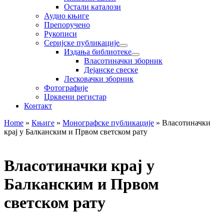
Остали каталози
Аудио књиге
Препоручено
Рукописи
Серијске публикације
Издања библиотеке
Власотиначки зборник
Дејанске свеске
Лесковачки зборник
Фотографије
Црквени регистар
Контакт
Home
»
Књиге
»
Монографске публикације
»
Власотиначки
крај у Балканским и Првом светском рату
Власотиначки крај у
Балканским и Првом
светском рату