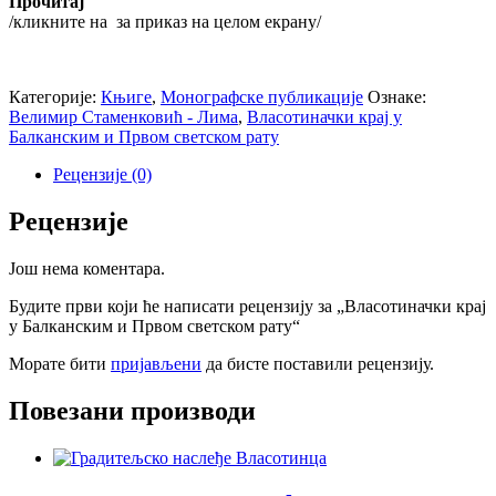
Прочитај
/кликните на
за приказ на целом екрану/
Категорије:
Књиге
,
Монографске публикације
Ознаке:
Велимир Стаменковић - Лима
,
Власотиначки крај у
Балканским и Првом светском рату
Рецензије (0)
Рецензије
Још нема коментара.
Будите први који ће написати рецензију за „Власотиначки крај
у Балканским и Првом светском рату“
Морате бити
пријављени
да бисте поставили рецензију.
Повезани производи