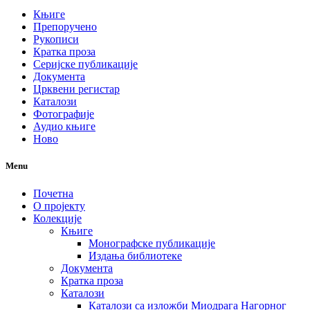
Књиге
Препоручено
Рукописи
Кратка проза
Серијске публикације
Документа
Црквени регистар
Каталози
Фотографије
Аудио књиге
Ново
Menu
Почетна
О пројекту
Колекције
Књиге
Монографске публикације
Издања библиотеке
Документа
Кратка проза
Каталози
Каталози са изложби Миодрага Нагорног