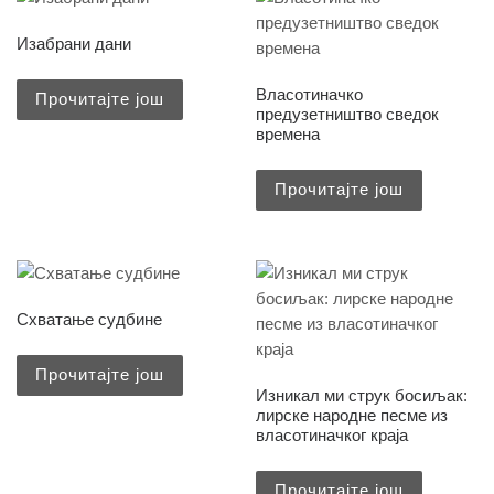
Изабрани дани
Власотиначко
Прочитајте још
предузетништво сведок
времена
Прочитајте још
Схватање судбине
Прочитајте још
Изникал ми струк босиљак:
лирске народне песме из
власотиначког краја
Прочитајте још