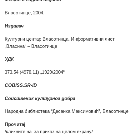
Власотинце, 2004.
Издавач
Културни центар Власотинца, Информативни лист
„Власина“ – Власотинце
УДК
373.54 (4978.11) „1929/2004“
COBISS.SR-ID
Сопственик културног добра
Народна библиотека “Десанка Максимовић”, Власотинце
Прочитај
/кликните на
за приказ на целом екрану/