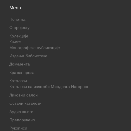
Menu
Почетна
О пројекту
Колекције
Књиге
Монографске публикације
Издања библиотеке
Документа
Кратка проза
Каталози
Каталози са изложби Миодрага Нагорног
Ликовни салон
Остали каталози
Аудио књиге
Препоручено
Рукописи