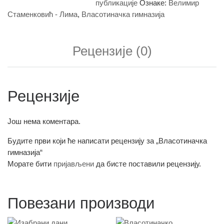
публикације
Ознаке:
Велимир
Стаменковић - Лима
,
Власотиначка гимназија
Рецензије (0)
Рецензије
Још нема коментара.
Будите први који ће написати рецензију за „Власотиначка
гимназија“
Морате бити
пријављени
да бисте поставили рецензију.
Повезани производи