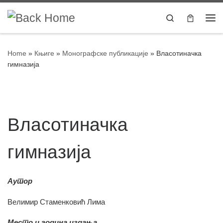
Skip to content
Search
Home
»
Књиге
»
Монографске публикације
»
Власотиначка
гимназија
Власотиначка
гимназија
Аутор
Велимир Стаменковић Лима
Место и година издања