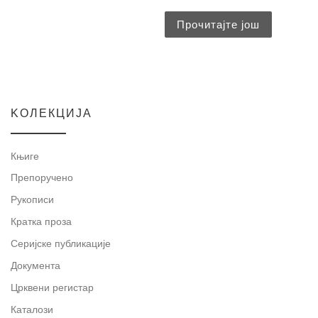
Прочитајте још
KOЛЕКЦИЈА
Књиге
Препоручено
Рукописи
Кратка проза
Серијске публикације
Документа
Црквени регистар
Каталози