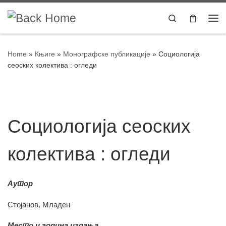
Skip to content
Search
Home
»
Књиге
»
Монографске публикације
»
Социологија
сеоских колектива : огледи
Социологија сеоских
колектива : огледи
Аутор
Стојанов, Младен
Место и година издања