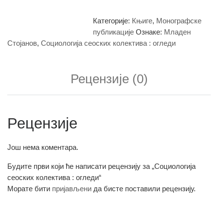
Категорије:
Књиге
,
Монографске
публикације
Ознаке:
Младен
Стојанов
,
Социологија сеоских колектива : огледи
Рецензије (0)
Рецензије
Још нема коментара.
Будите први који ће написати рецензију за „Социологија
сеоских колектива : огледи“
Морате бити
пријављени
да бисте поставили рецензију.