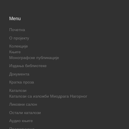
Menu
Почетна
О пројекту
Колекције
Књиге
Монографске публикације
Издања библиотеке
Документа
Кратка проза
Каталози
Каталози са изложби Миодрага Нагорног
Ликовни салон
Остали каталози
Аудио књиге