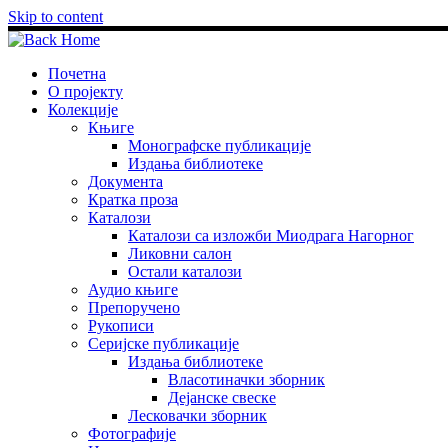
Skip to content
Почетна
О пројекту
Колекције
Књиге
Монографске публикације
Издања библиотеке
Документа
Кратка проза
Каталози
Каталози са изложби Миодрага Нагорног
Ликовни салон
Остали каталози
Аудио књиге
Препоручено
Рукописи
Серијске публикације
Издања библиотеке
Власотиначки зборник
Дејанске свеске
Лесковачки зборник
Фотографије