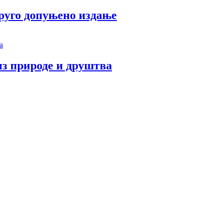
руго допуњено издање
з природе и друштва