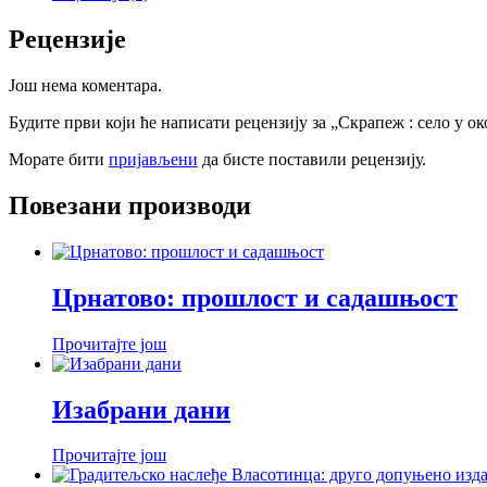
Рецензије
Још нема коментара.
Будите први који ће написати рецензију за „Скрапеж : село у 
Морате бити
пријављени
да бисте поставили рецензију.
Повезани производи
Црнатово: прошлост и садашњост
Прочитајте још
Изабрани дани
Прочитајте још