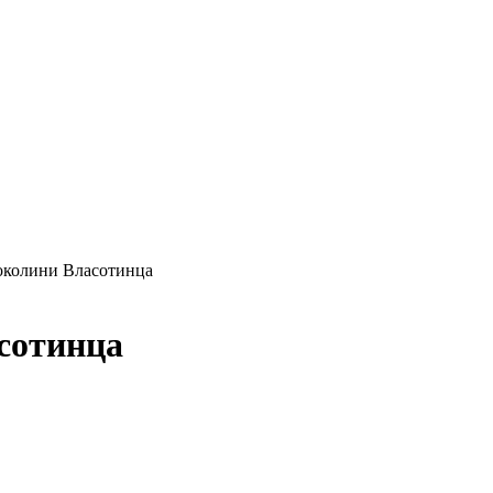
 околини Власотинца
асотинца