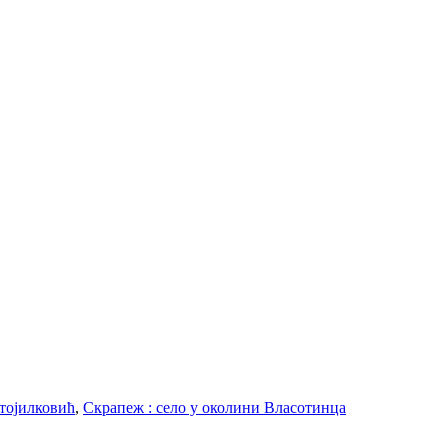
тојилковић
,
Скрапеж : село у околини Власотинца