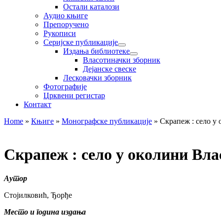
Остали каталози
Аудио књиге
Препоручено
Рукописи
Серијске публикације
Издања библиотеке
Власотиначки зборник
Дејанске свеске
Лесковачки зборник
Фотографије
Црквени регистар
Контакт
Home
»
Књиге
»
Монографске публикације
»
Скрапеж : село у
Скрапеж : село у околини Вл
Аутор
Стојилковић, Ђорђе
Место и година издања