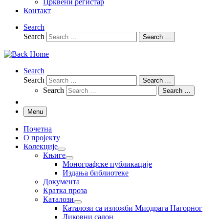
Црквени регистар
Контакт
Search
Search
Search …
Search
Search
Search …
Search
Search …
Menu
Почетна
О пројекту
Колекције
Књиге
Монографске публикације
Издања библиотеке
Документа
Кратка проза
Каталози
Каталози са изложби Миодрага Нагорног
Ликовни салон