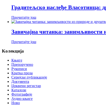
Градитељско наслеђе Власотинца: д
Прочитајте још
Завичајна читанка: занимљивости и
Прочитајте још
Koлекција
Књиге
Препоручено
Рукописи
Кратка проза
Серијске публикације
Документа
Црквени регистар
Каталози
Фотографије
Аудио књиге
Ново