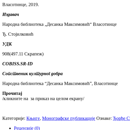
Власотинце, 2019.
Издавач
Народна библиотека „Десанка Максимовић“ Власотинце
Ђ. Стојилковић
УДК
908(497.11 Скрапеж)
COBISS.SR-ID
Сопственик културног добра
Народна библиотека “Десанка Максимовић”, Власотинце
Прочитај
/кликните на
за приказ на целом екрану/
Категорије:
Књиге
,
Монографске публикације
Ознаке:
Ђорђе С
Рецензије (0)