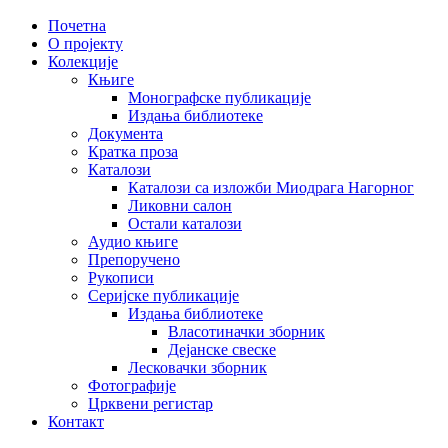
Почетна
О пројекту
Колекције
Књиге
Монографске публикације
Издања библиотеке
Документа
Кратка проза
Каталози
Каталози са изложби Миодрага Нагорног
Ликовни салон
Остали каталози
Аудио књиге
Препоручено
Рукописи
Серијске публикације
Издања библиотеке
Власотиначки зборник
Дејанске свеске
Лесковачки зборник
Фотографије
Црквени регистар
Контакт