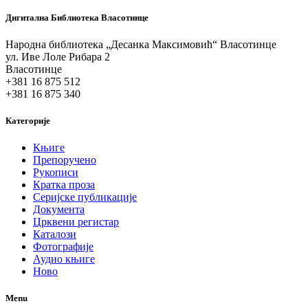
Дигитална Библиотека Власотинце
Народна библиотека „Десанка Максимовић“ Власотинце
ул. Иве Лоле Рибара 2
Власотинце
+381 16 875 512
+381 16 875 340
Категорије
Књиге
Препоручено
Рукописи
Кратка проза
Серијске публикације
Документа
Црквени регистар
Каталози
Фотографије
Аудио књиге
Ново
Menu