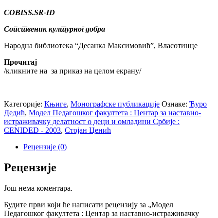
COBISS.SR-ID
Сопственик културног добра
Народна библиотека “Десанка Максимовић”, Власотинце
Прочитај
/кликните на
за приказ на целом екрану/
Категорије:
Књиге
,
Монографске публикације
Ознаке:
Ђуро
Дедић
,
Модел Педагошког факултета : Центар за наставно-
истраживачку делатност о деци и омладини Србије :
CENIDED - 2003
,
Стојан Ценић
Рецензије (0)
Рецензије
Још нема коментара.
Будите први који ће написати рецензију за „Модел
Педагошког факултета : Центар за наставно-истраживачку