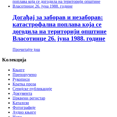
Догађај за заборав и незаборав:
катастрофална поплава која се
догодила на територији општине
Власотинце 26. јуна 1988. године
Прочитајте још
Koлекција
Књиге
Препоручено
Рукописи
Кратка проза
Серијске публикације
Документа
Црквени регистар
Каталози
Фотографије
Аудио књиге
Ново