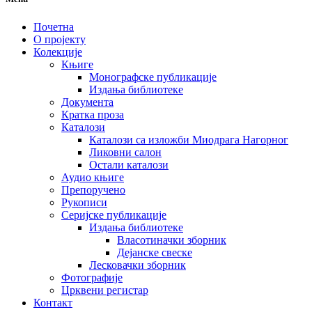
Почетна
О пројекту
Колекције
Књиге
Монографске публикације
Издања библиотеке
Документа
Кратка проза
Каталози
Каталози са изложби Миодрага Нагорног
Ликовни салон
Остали каталози
Аудио књиге
Препоручено
Рукописи
Серијске публикације
Издања библиотеке
Власотиначки зборник
Дејанске свеске
Лесковачки зборник
Фотографије
Црквени регистар
Контакт