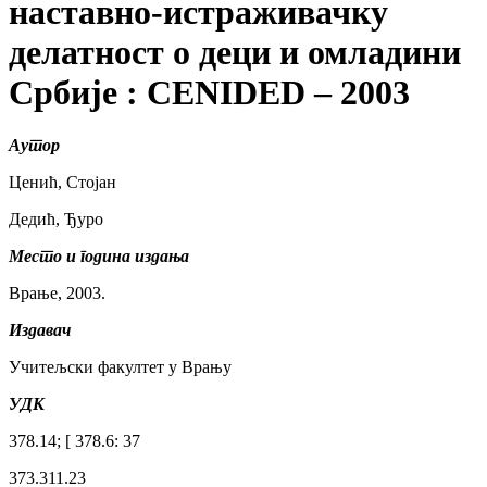
наставно-истраживачку
делатност о деци и омладини
Србије : CENIDED – 2003
Аутор
Ценић, Стојан
Дедић, Ђуро
Место и година издања
Врање, 2003.
Издавач
Учитељски факултет у Врању
УДК
378.14; [ 378.6: 37
373.311.23