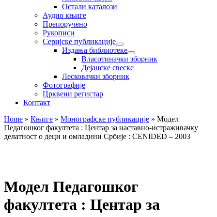
Остали каталози
Аудио књиге
Препоручено
Рукописи
Серијске публикације
Издања библиотеке
Власотиначки зборник
Дејанске свеске
Лесковачки зборник
Фотографије
Црквени регистар
Контакт
Home
»
Књиге
»
Монографске публикације
»
Модел
Педагошког факултета : Центар за наставно-истраживачку
делатност о деци и омладини Србије : CENIDED – 2003
Модел Педагошког
факултета : Центар за