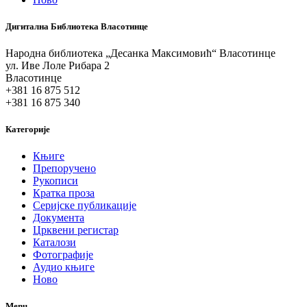
Дигитална Библиотека Власотинце
Народна библиотека „Десанка Максимовић“ Власотинце
ул. Иве Лоле Рибара 2
Власотинце
+381 16 875 512
+381 16 875 340
Категорије
Књиге
Препоручено
Рукописи
Кратка проза
Серијске публикације
Документа
Црквени регистар
Каталози
Фотографије
Аудио књиге
Ново
Menu