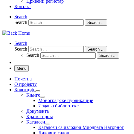
Црквени регистар
Контакт
Search
Search
Search …
Search
Search
Search …
Search
Search …
Menu
Почетна
О пројекту
Колекције
Књиге
Монографске публикације
Издања библиотеке
Документа
Кратка проза
Каталози
Каталози са изложби Миодрага Нагорног
Ликовни салон