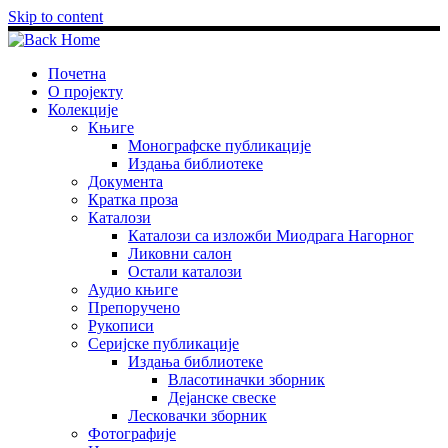
Skip to content
Почетна
О пројекту
Колекције
Књиге
Монографске публикације
Издања библиотеке
Документа
Кратка проза
Каталози
Каталози са изложби Миодрага Нагорног
Ликовни салон
Остали каталози
Аудио књиге
Препоручено
Рукописи
Серијске публикације
Издања библиотеке
Власотиначки зборник
Дејанске свеске
Лесковачки зборник
Фотографије