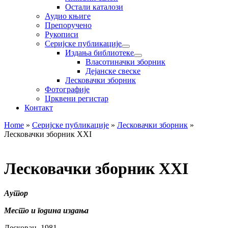
Остали каталози
Аудио књиге
Препоручено
Рукописи
Серијске публикације
Издања библиотеке
Власотиначки зборник
Дејанске свеске
Лесковачки зборник
Фотографије
Црквени регистар
Контакт
Home
»
Серијске публикације
»
Лесковачки зборник
»
Лесковачки зборник XXI
Лесковачки зборник XXI
Аутор
Место и година издања
Лесковац, 1981.