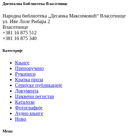
Дигитална Библиотека Власотинце
Народна библиотека „Десанка Максимовић“ Власотинце
ул. Иве Лоле Рибара 2
Власотинце
+381 16 875 512
+381 16 875 340
Категорије
Књиге
Препоручено
Рукописи
Кратка проза
Серијске публикације
Документа
Црквени регистар
Каталози
Фотографије
Аудио књиге
Ново
Menu