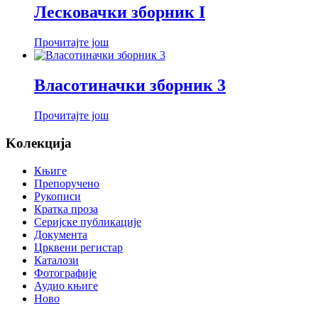
Лесковачки зборник I
Прочитајте још
Власотиначки зборник 3
Прочитајте још
Koлекција
Књиге
Препоручено
Рукописи
Кратка проза
Серијске публикације
Документа
Црквени регистар
Каталози
Фотографије
Аудио књиге
Ново