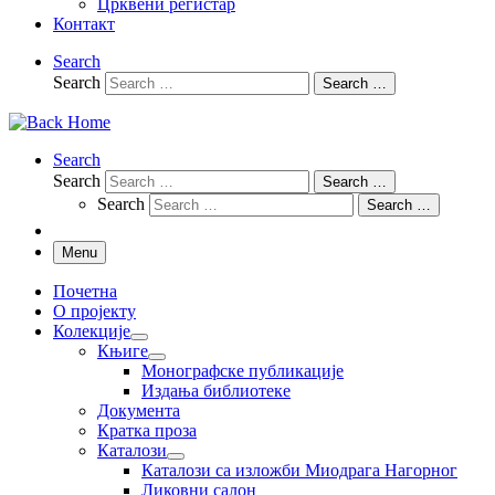
Црквени регистар
Контакт
Search
Search
Search …
Search
Search
Search …
Search
Search …
Menu
Почетна
О пројекту
Колекције
Књиге
Монографске публикације
Издања библиотеке
Документа
Кратка проза
Каталози
Каталози са изложби Миодрага Нагорног
Ликовни салон