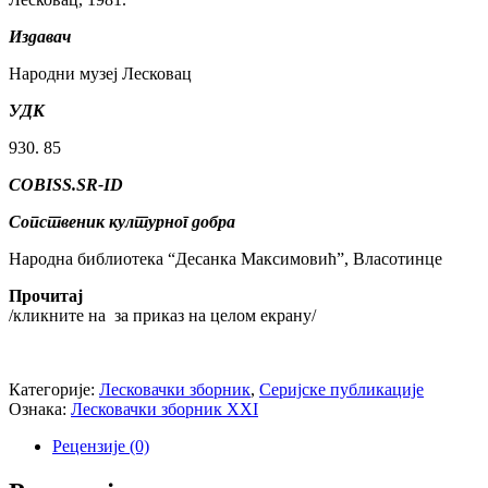
Издавач
Народни музеј Лесковац
УДК
930. 85
COBISS.SR-ID
Сопственик културног добра
Народна библиотека “Десанка Максимовић”, Власотинце
Прочитај
/кликните на
за приказ на целом екрану/
Категорије:
Лесковачки зборник
,
Серијске публикације
Ознака:
Лесковачки зборник XXI
Рецензије (0)