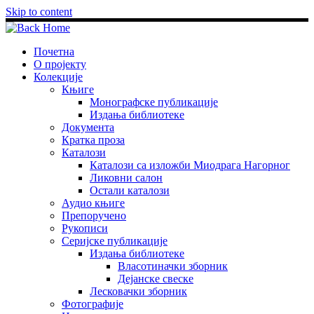
Skip to content
Почетна
О пројекту
Колекције
Књиге
Монографске публикације
Издања библиотеке
Документа
Кратка проза
Каталози
Каталози са изложби Миодрага Нагорног
Ликовни салон
Остали каталози
Аудио књиге
Препоручено
Рукописи
Серијске публикације
Издања библиотеке
Власотиначки зборник
Дејанске свеске
Лесковачки зборник
Фотографије