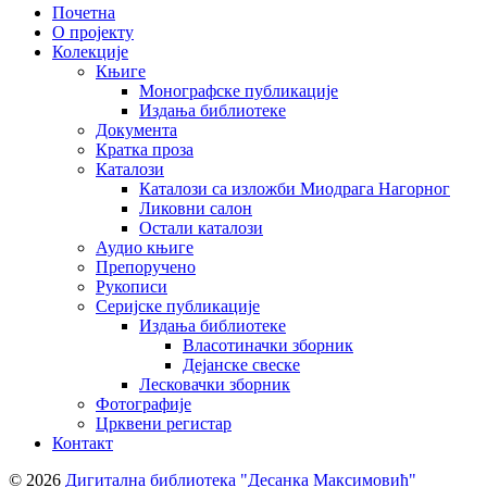
Почетна
О пројекту
Колекције
Књиге
Монографске публикације
Издања библиотеке
Документа
Кратка проза
Каталози
Каталози са изложби Миодрага Нагорног
Ликовни салон
Остали каталози
Аудио књиге
Препоручено
Рукописи
Серијске публикације
Издања библиотеке
Власотиначки зборник
Дејанске свеске
Лесковачки зборник
Фотографије
Црквени регистар
Контакт
© 2026
Дигитална библиотека "Десанка Максимовић"