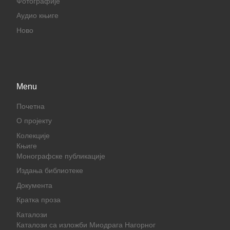
Фотографије
Аудио књиге
Ново
Menu
Почетна
О пројекту
Колекције
Књиге
Монографске публикације
Издања библиотеке
Документа
Кратка проза
Каталози
Каталози са изложби Миодрага Нагорног