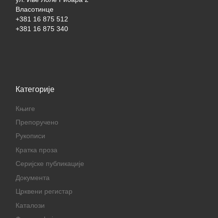
Власотинце
+381 16 875 512
+381 16 875 340
Категорије
Књиге
Препоручено
Рукописи
Кратка проза
Серијске публикације
Документа
Црквени регистар
Каталози