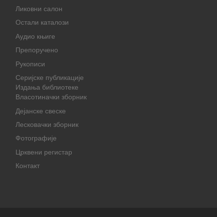
Ликовни салон
Остали каталози
Аудио књиге
Препоручено
Рукописи
Серијске публикације
Издања библиотеке
Власотиначки зборник
Дејанске свеске
Лесковачки зборник
Фотографије
Црквени регистар
Контакт