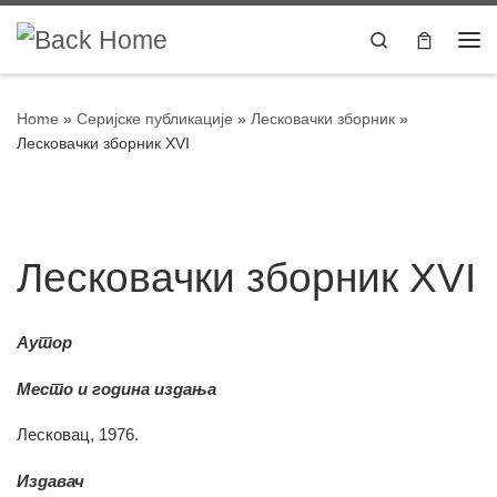
Skip to content
Search
Home
»
Серијске публикације
»
Лесковачки зборник
»
Лесковачки зборник XVI
Лесковачки зборник XVI
Аутор
Место и година издања
Лесковац, 1976.
Издавач