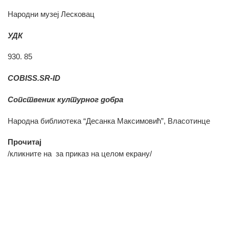
Народни музеј Лесковац
УДК
930. 85
COBISS.SR-ID
Сопственик културног добра
Народна библиотека “Десанка Максимовић”, Власотинце
Прочитај
/кликните на
за приказ на целом екрану/