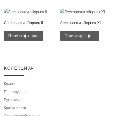
Лесковачки зборник II
Лесковачки зборник XI
Прочитајте још
Прочитајте још
KOЛЕКЦИЈА
Књиге
Препоручено
Рукописи
Кратка проза
Серијске публикације