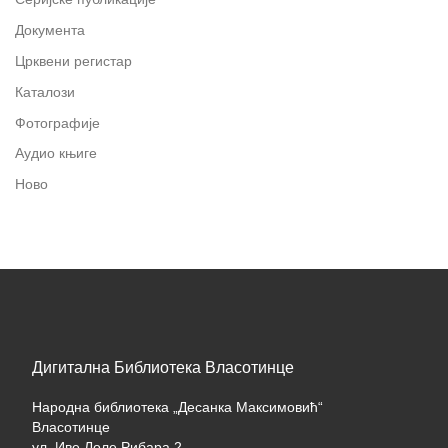
Документа
Црквени регистар
Каталози
Фотографије
Аудио књиге
Ново
Дигитална Библиотека Власотинце
Народна библиотека „Десанка Максимовић“
Власотинце
ул. Иве Лоле Рибара 2