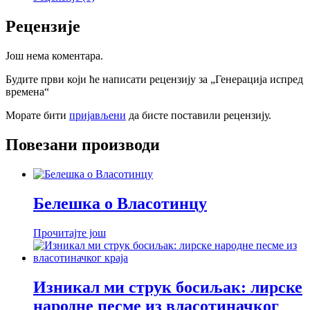
Рецензије
Још нема коментара.
Будите први који ће написати рецензију за „Генерација испред
времена“
Морате бити
пријављени
да бисте поставили рецензију.
Повезани производи
Белешкa о Власотинцу
Прочитајте још
Изникал ми струк босиљак: лирске
народне песме из власотиначког