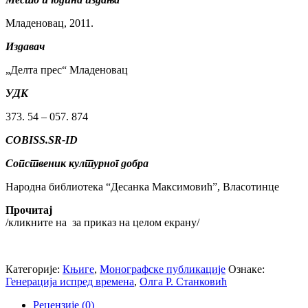
Младеновац, 2011.
Издавач
„Делта прес“ Младеновац
УДК
373. 54 – 057. 874
COBISS.SR-ID
Сопственик културног добра
Народна библиотека “Десанка Максимовић”, Власотинце
Прочитај
/кликните на
за приказ на целом екрану/
Категорије:
Књиге
,
Монографске публикације
Ознаке:
Генерација испред времена
,
Олга Р. Станковић
Рецензије (0)