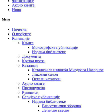
Фотографије
Аудио књиге
Ново
Menu
Почетна
О пројекту
Колекције
Књиге
Монографске публикације
Издања библиотеке
Документа
Кратка проза
Каталози
Каталози са изложби Миодрага Нагорног
Ликовни салон
Остали каталози
Аудио књиге
Препоручено
Рукописи
Серијске публикације
Издања библиотеке
Власотиначки зборник
Дејанске свеске