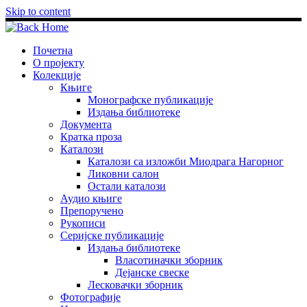
Skip to content
Почетна
О пројекту
Колекције
Књиге
Монографске публикације
Издања библиотеке
Документа
Кратка проза
Каталози
Каталози са изложби Миодрага Нагорног
Ликовни салон
Остали каталози
Аудио књиге
Препоручено
Рукописи
Серијске публикације
Издања библиотеке
Власотиначки зборник
Дејанске свеске
Лесковачки зборник
Фотографије