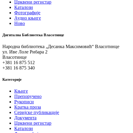
Црквени регистар
Каталози
Фотографије
Аудио књиге
Ново
Дигитална Библиотека Власотинце
Народна библиотека „Десанка Максимовић“ Власотинце
ул. Иве Лоле Рибара 2
Власотинце
+381 16 875 512
+381 16 875 340
Категорије
Књиге
Препоручено
Рукописи
Кратка проза
Серијске публикације
Документа
Црквени регистар
Каталози