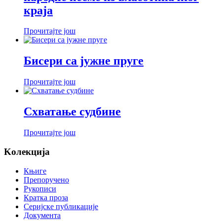
краја
Прочитајте још
Бисери са јужне пруге
Прочитајте још
Схватање судбине
Прочитајте још
Koлекција
Књиге
Препоручено
Рукописи
Кратка проза
Серијске публикације
Документа