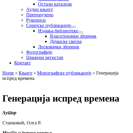
Остали каталози
Аудио књиге
Препоручено
Рукописи
Серијске публикације
Издања библиотеке
Власотиначки зборник
Дејанске свеске
Лесковачки зборник
Фотографије
Црквени регистар
Контакт
Home
»
Књиге
»
Монографске публикације
»
Генерација
испред времена
Генерација испред времена
Аутор
Станковић, Олга Р.
Место и година издања