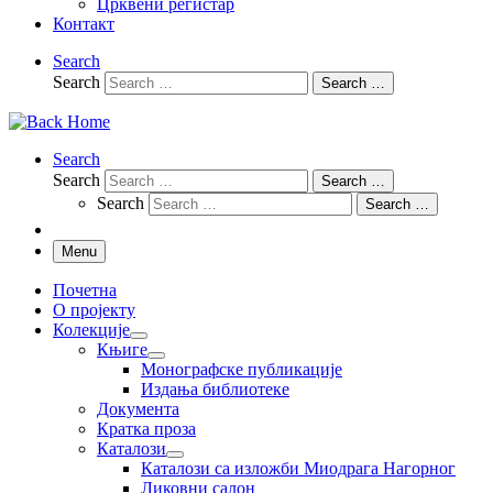
Црквени регистар
Контакт
Search
Search
Search …
Search
Search
Search …
Search
Search …
Menu
Почетна
О пројекту
Колекције
Књиге
Монографске публикације
Издања библиотеке
Документа
Кратка проза
Каталози
Каталози са изложби Миодрага Нагорног
Ликовни салон