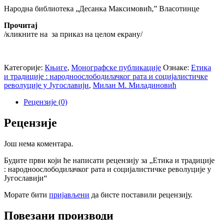
Народна библиотека „Десанка Максимовић,” Власотинце
Прочитај
/кликните на
за приказ на целом екрану/
Категорије:
Књиге
,
Монографске публикације
Ознаке:
Етика
и традиције : народноослободилачког рата и социјалистичке
револуције у Југославији
,
Милан М. Миладиновић
Рецензије (0)
Рецензије
Још нема коментара.
Будите први који ће написати рецензију за „Етика и традиције
: народноослободилачког рата и социјалистичке револуције у
Југославији“
Морате бити
пријављени
да бисте поставили рецензију.
Повезани производи