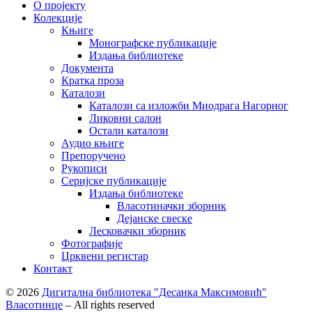
О пројекту
Колекције
Књиге
Монографске публикације
Издања библиотеке
Документа
Кратка проза
Каталози
Каталози са изложби Миодрага Нагорног
Ликовни салон
Остали каталози
Аудио књиге
Препоручено
Рукописи
Серијске публикације
Издања библиотеке
Власотиначки зборник
Дејанске свеске
Лесковачки зборник
Фотографије
Црквени регистар
Контакт
© 2026
Дигитална библиотека "Десанка Максимовић"
Власотинце
– All rights reserved