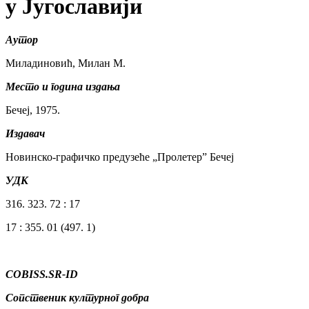
у Југославији
Аутор
Миладиновић, Милан М.
Место и година издања
Бечеј, 1975.
Издавач
Новинско-графичко предузеће „Пролетер” Бечеј
УДК
316. 323. 72 : 17
17 : 355. 01 (497. 1)
COBISS.SR-ID
Сопственик културног добра