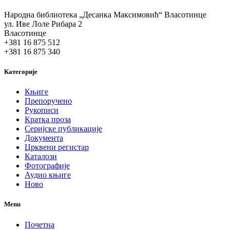
Народна библиотека „Десанка Максимовић“ Власотинце
ул. Иве Лоле Рибара 2
Власотинце
+381 16 875 512
+381 16 875 340
Категорије
Књиге
Препоручено
Рукописи
Кратка проза
Серијске публикације
Документа
Црквени регистар
Каталози
Фотографије
Аудио књиге
Ново
Menu
Почетна