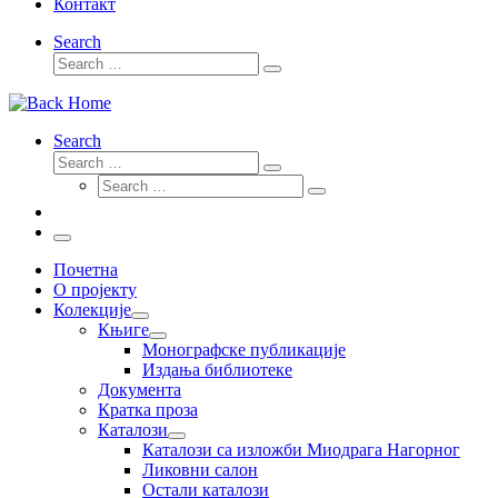
Контакт
Search
Search
Search
…
Search
Search
Search
Search
…
Search
…
Menu
Почетна
О пројекту
Колекције
Књиге
Монографске публикације
Издања библиотеке
Документа
Кратка проза
Каталози
Каталози са изложби Миодрага Нагорног
Ликовни салон
Остали каталози