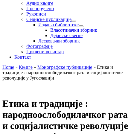
Аудио књиге
Препоручено
Рукописи
Серијске публикације
Издања библиотеке
Власотиначки зборник
Дејанске свеске
Лесковачки зборник
Фотографије
Црквени регистар
Контакт
Home
»
Књиге
»
Монографске публикације
»
Етика и
традиције : народноослободилачког рата и социјалистичке
револуције у Југославији
Етика и традиције :
народноослободилачког рата
и социјалистичке револуције