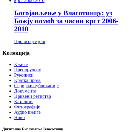
Богојављење у Власотинцу: уз
Божју помоћ за часни крст 2006-
2010
Прочитајте још
Koлекција
Књиге
Препоручено
Рукописи
Кратка проза
Серијске публикације
Документа
Црквени регистар
Каталози
Фотографије
Аудио књиге
Ново
Дигитална Библиотека Власотинце