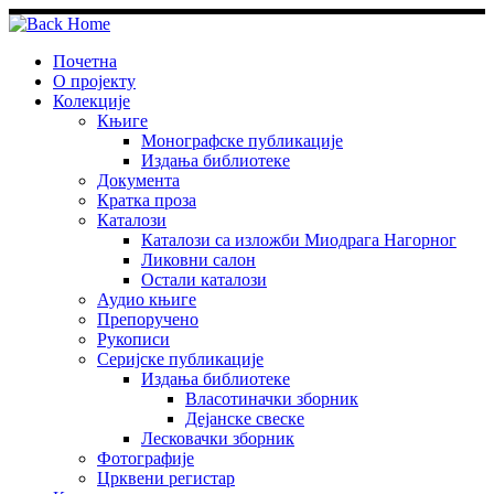
Skip
to
content
Почетна
О пројекту
Колекције
Књиге
Монографске публикације
Издања библиотеке
Документа
Кратка проза
Каталози
Каталози са изложби Миодрага Нагорног
Ликовни салон
Остали каталози
Аудио књиге
Препоручено
Рукописи
Серијске публикације
Издања библиотеке
Власотиначки зборник
Дејанске свеске
Лесковачки зборник
Фотографије
Црквени регистар