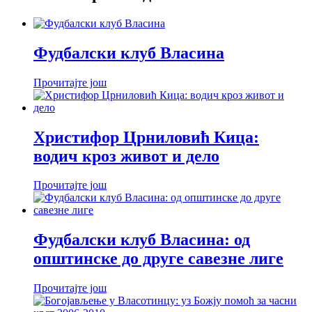
Фудбалски клуб Власина
Прочитајте још
Христифор Црниловић Кица:
водич кроз живот и дело
Прочитајте још
Фудбалски клуб Власина: од
општинске до друге савезне лиге
Прочитајте још