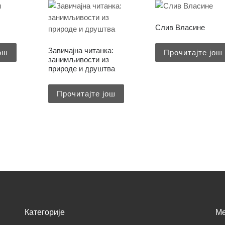
Слив Власине
Завичајна читанка:
ош
Прочитајте још
занимљивости из
природе и друштва
Прочитајте још
Категорије
M