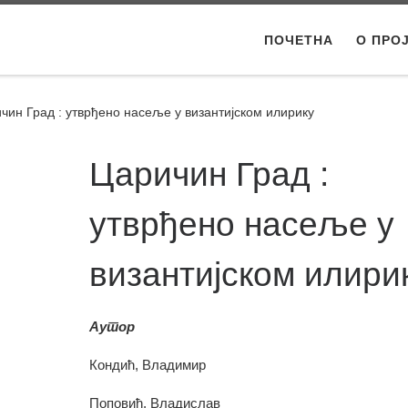
ПОЧЕТНА
О ПРО
чин Град : утврђено насеље у византијском илирику
Царичин Град :
утврђено насеље у
византијском илири
Аутор
Кондић, Владимир
Поповић, Владислав