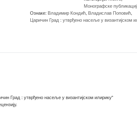
Монографске публикациј
Ознаке:
Владимир Кондић
,
Владислав Поповић
,
Царичин Град : утврђено насеље у византијском и
ричин Град : утврђено насеље у византијском илирику“
цензију.