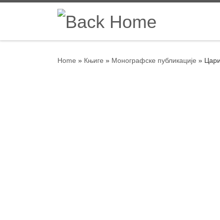
Skip to content
Home
»
Књиге
»
Монографске публикације
»
Цари