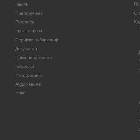
Књиге
По
Препоручено
О 
Рукописи
Ко
Кратка проза
Серијске публикације
Документа
Црквени регистар
Каталози
Фотографије
Аудио књиге
Ново