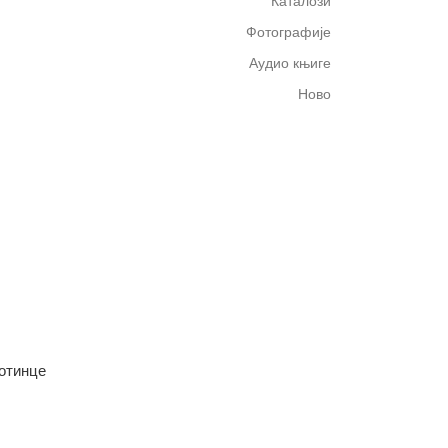
Каталози
Фотографије
Аудио књиге
Ново
отинце