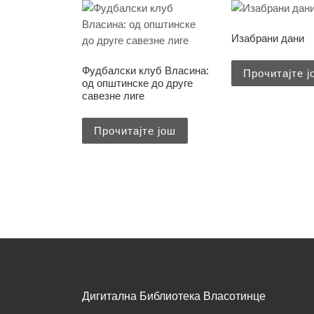
Изабрани дани
Фудбалски клуб Власина:
Прочитајте ј
од општинске до друге
савезне лиге
Прочитајте још
Дигитална Библиотека Власотинце