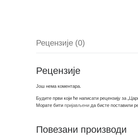
Рецензије (0)
Рецензије
Још нема коментара.
Будите први који ће написати рецензију за „Ца
Морате бити
пријављени
да бисте поставили ре
Повезани производи