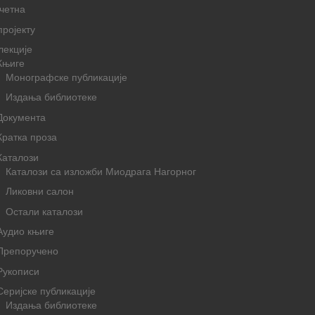
четна
пројекту
лекције
Књиге
Монографске публикације
Издања библиотеке
Документа
Кратка проза
Каталози
Каталози са изложби Миодрага Нагорног
Ликовни салон
Остали каталози
Аудио књиге
Препоручено
Рукописи
Серијске публикације
Издања библиотеке