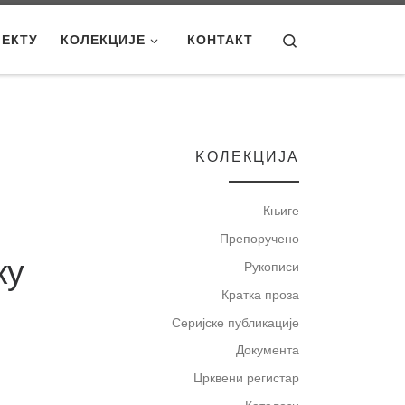
Search
ЈЕКТУ
КОЛЕКЦИЈЕ
КОНТАКТ
KOЛЕКЦИЈА
Књиге
Препоручено
ку
Рукописи
Кратка проза
Серијске публикације
Документа
Црквени регистар