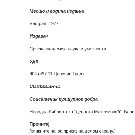
Место и година издања
Београд, 1977.
Издавач
Српска академија наука и уметности
УДК
904 (497.11 Царичин Град)
COBISS.SR-ID
Сопственик културног добра
Народна библиотека “Десанка Максимовић”, Влас
Прочитај
/кликните на
за приказ на целом екрану/