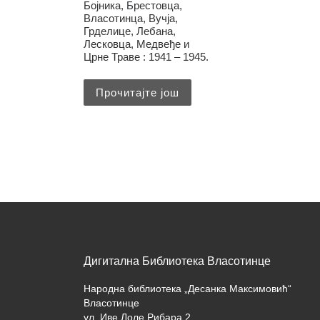
Бојника, Брестовца,
Власотинца, Вучја,
Грделице, Лебана,
Лесковца, Медвеђе и
Црне Траве : 1941 – 1945.
Прочитајте још
Дигитална Библиотека Власотинце
Народна библиотека „Десанка Максимовић“
Власотинце
ул. Иве Лоле Рибара 2