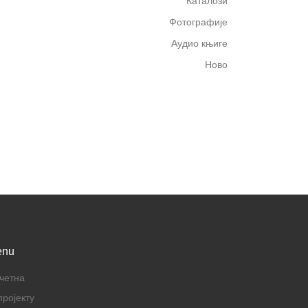
Каталози
Фотографије
Аудио књиге
Ново
enu
четна
пројекту