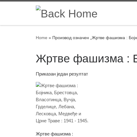
Skip to content
Home
»
Производ oзначен „Жртве фашизма : Бојн
Жртве фашизма : 
Приказан један резултат
Жртве фашизма :