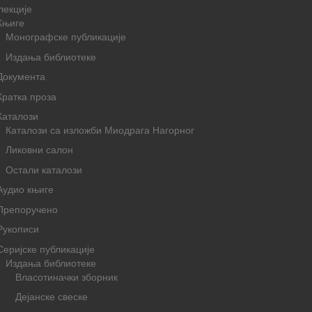
лекције
Књиге
Монографске публикације
Издања библиотеке
Документа
Кратка проза
Каталози
Каталози са изложби Миодрага Нагорног
Ликовни салон
Остали каталози
Аудио књиге
Препоручено
Рукописи
Серијске публикације
Издања библиотеке
Власотиначки зборник
Дејанске свеске