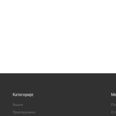
Категорије
M
Књиге
По
Препоручено
О 