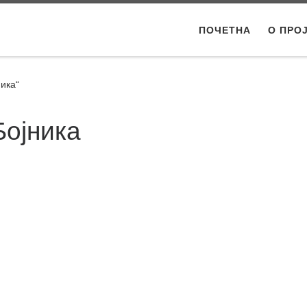
ПОЧЕТНА
О ПРО
ика“
Бојника