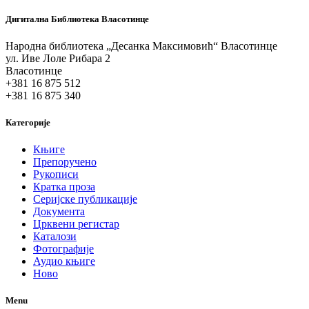
Дигитална Библиотека Власотинце
Народна библиотека „Десанка Максимовић“ Власотинце
ул. Иве Лоле Рибара 2
Власотинце
+381 16 875 512
+381 16 875 340
Категорије
Књиге
Препоручено
Рукописи
Кратка проза
Серијске публикације
Документа
Црквени регистар
Каталози
Фотографије
Аудио књиге
Ново
Menu