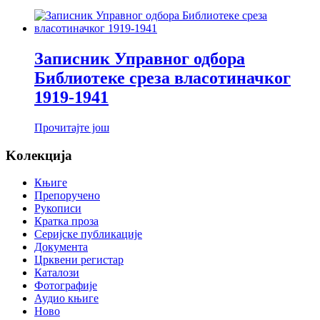
Записник Управног одбора
Библиотеке среза власотиначког
1919-1941
Прочитајте још
Koлекција
Књиге
Препоручено
Рукописи
Кратка проза
Серијске публикације
Документа
Црквени регистар
Каталози
Фотографије
Аудио књиге
Ново