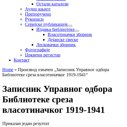
Остали каталози
Аудио књиге
Препоручено
Рукописи
Серијске публикације
Издања библиотеке
Власотиначки зборник
Дејанске свеске
Лесковачки зборник
Фотографије
Црквени регистар
Контакт
Home
»
Производ oзначен „Записник Управног одбора
Библиотеке среза власотиначког 1919-1941“
Записник Управног одбора
Библиотеке среза
власотиначког 1919-1941
Приказан један резултат