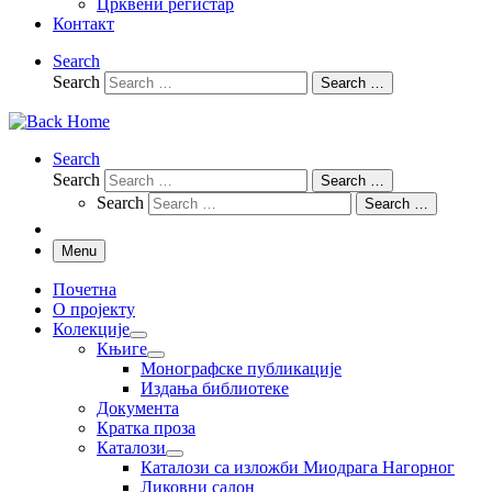
Црквени регистар
Контакт
Search
Search
Search …
Search
Search
Search …
Search
Search …
Menu
Почетна
О пројекту
Колекције
Књиге
Монографске публикације
Издања библиотеке
Документа
Кратка проза
Каталози
Каталози са изложби Миодрага Нагорног
Ликовни салон