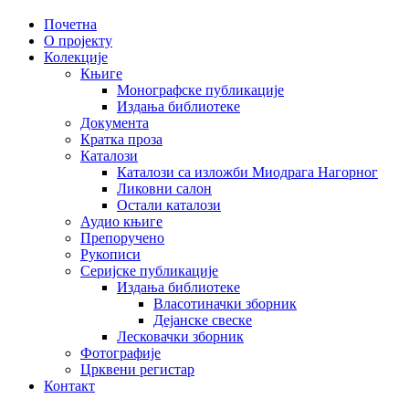
Почетна
О пројекту
Колекције
Књиге
Монографске публикације
Издања библиотеке
Документа
Кратка проза
Каталози
Каталози са изложби Миодрага Нагорног
Ликовни салон
Остали каталози
Аудио књиге
Препоручено
Рукописи
Серијске публикације
Издања библиотеке
Власотиначки зборник
Дејанске свеске
Лесковачки зборник
Фотографије
Црквени регистар
Контакт