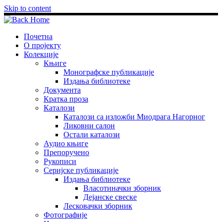
Skip to content
Почетна
О пројекту
Колекције
Књиге
Монографске публикације
Издања библиотеке
Документа
Кратка проза
Каталози
Каталози са изложби Миодрага Нагорног
Ликовни салон
Остали каталози
Аудио књиге
Препоручено
Рукописи
Серијске публикације
Издања библиотеке
Власотиначки зборник
Дејанске свеске
Лесковачки зборник
Фотографије