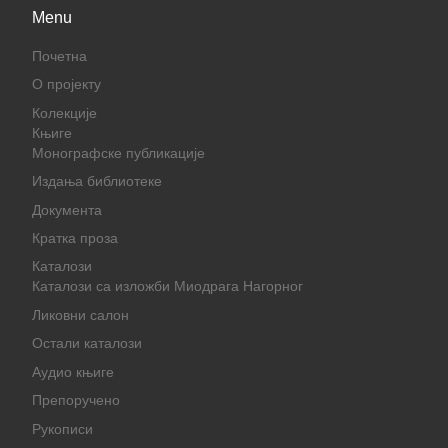
Menu
Почетна
О пројекту
Колекције
Књиге
Монографске публикације
Издања библиотеке
Документа
Кратка проза
Каталози
Каталози са изложби Миодрага Нагорног
Ликовни салон
Остали каталози
Аудио књиге
Препоручено
Рукописи