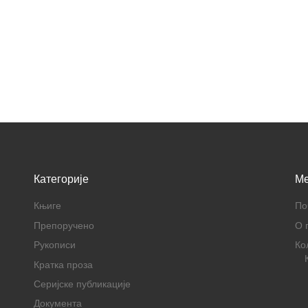
Категорије
M
Књиге
По
Препоручено
О 
Рукописи
Ко
Кратка проза
Серијске публикације
Документа