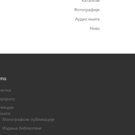
Каталози
Фотографије
Аудио књиге
Ново
enu
четна
пројекту
лекције
Књиге
Монографске публикације
Издања библиотеке