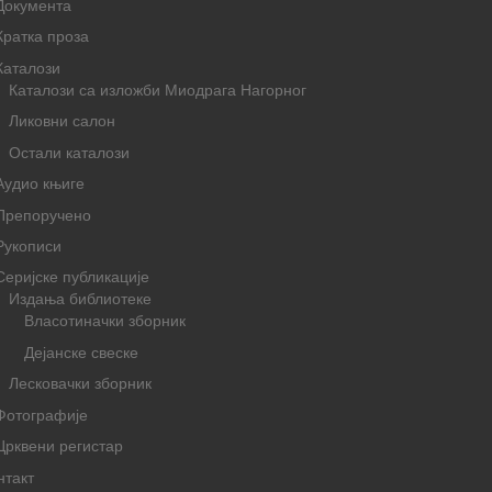
Документа
Кратка проза
Каталози
Каталози са изложби Миодрага Нагорног
Ликовни салон
Остали каталози
Аудио књиге
Препоручено
Рукописи
Серијске публикације
Издања библиотеке
Власотиначки зборник
Дејанске свеске
Лесковачки зборник
Фотографије
Црквени регистар
нтакт