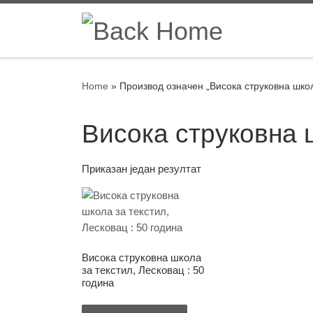
Skip to content
Home
»
Производ oзначен „Висока струковна школ
Висока струковна 
Приказан један резултат
Висока струковна школа
за текстил, Лесковац : 50
година