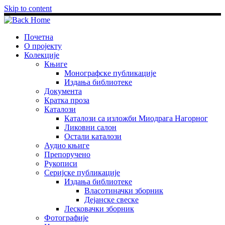
Skip to content
Почетна
О пројекту
Колекције
Књиге
Монографске публикације
Издања библиотеке
Документа
Кратка проза
Каталози
Каталози са изложби Миодрага Нагорног
Ликовни салон
Остали каталози
Аудио књиге
Препоручено
Рукописи
Серијске публикације
Издања библиотеке
Власотиначки зборник
Дејанске свеске
Лесковачки зборник
Фотографије