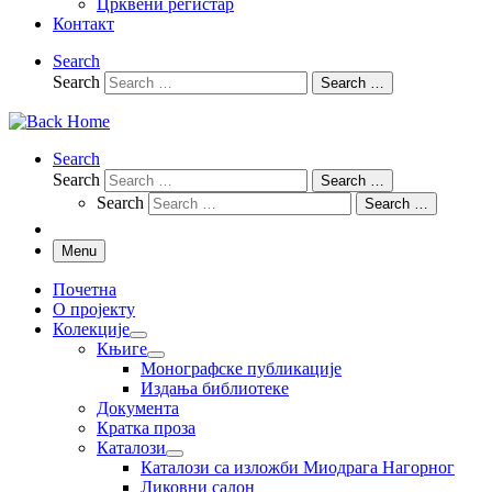
Црквени регистар
Контакт
Search
Search
Search …
Search
Search
Search …
Search
Search …
Menu
Почетна
О пројекту
Колекције
Књиге
Монографске публикације
Издања библиотеке
Документа
Кратка проза
Каталози
Каталози са изложби Миодрага Нагорног
Ликовни салон