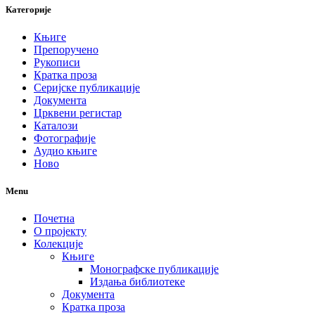
Категорије
Књиге
Препоручено
Рукописи
Кратка проза
Серијске публикације
Документа
Црквени регистар
Каталози
Фотографије
Аудио књиге
Ново
Menu
Почетна
О пројекту
Колекције
Књиге
Монографске публикације
Издања библиотеке
Документа
Кратка проза