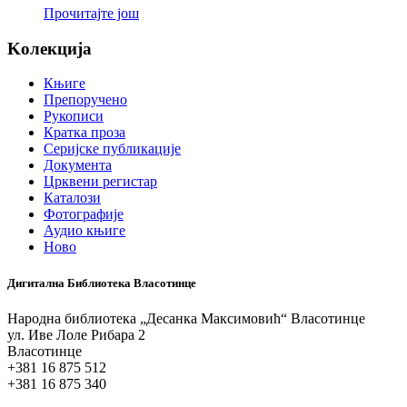
Прочитајте још
Koлекција
Књиге
Препоручено
Рукописи
Кратка проза
Серијске публикације
Документа
Црквени регистар
Каталози
Фотографије
Аудио књиге
Ново
Дигитална Библиотека Власотинце
Народна библиотека „Десанка Максимовић“ Власотинце
ул. Иве Лоле Рибара 2
Власотинце
+381 16 875 512
+381 16 875 340