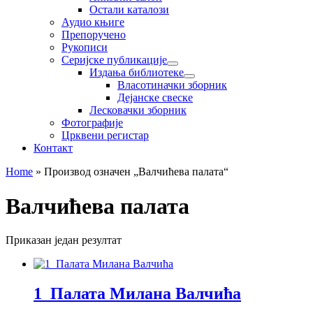
Остали каталози
Аудио књиге
Препоручено
Рукописи
Серијске публикације
Издања библиотеке
Власотиначки зборник
Дејанске свеске
Лесковачки зборник
Фотографије
Црквени регистар
Контакт
Home
»
Производ oзначен „Валчићева палата“
Валчићева палата
Приказан један резултат
1_Палата Милана Валчића