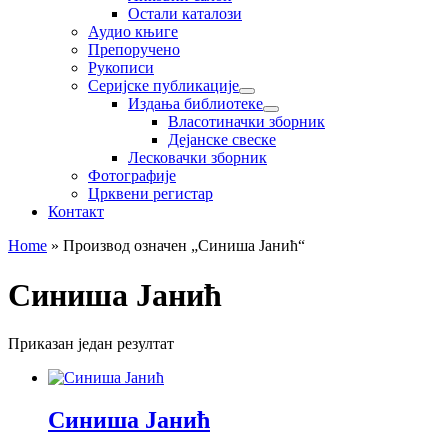
Остали каталози
Аудио књиге
Препоручено
Рукописи
Серијске публикације
Издања библиотеке
Власотиначки зборник
Дејанске свеске
Лесковачки зборник
Фотографије
Црквени регистар
Контакт
Home
»
Производ oзначен „Синиша Јанић“
Синиша Јанић
Приказан један резултат
Синиша Јанић