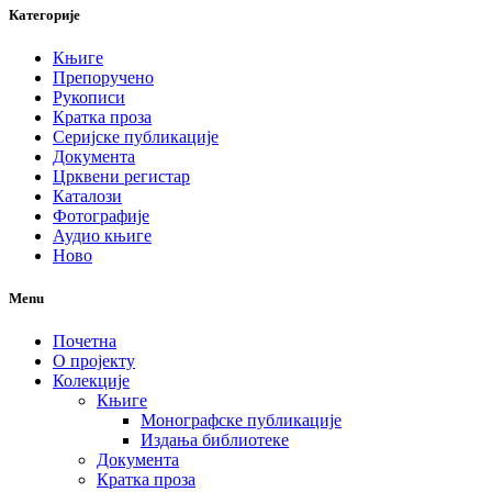
Категорије
Књиге
Препоручено
Рукописи
Кратка проза
Серијске публикације
Документа
Црквени регистар
Каталози
Фотографије
Аудио књиге
Ново
Menu
Почетна
О пројекту
Колекције
Књиге
Монографске публикације
Издања библиотеке
Документа
Кратка проза