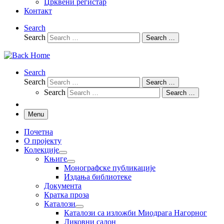
Црквени регистар
Контакт
Search
Search
Search …
Search
Search
Search …
Search
Search …
Menu
Почетна
О пројекту
Колекције
Књиге
Монографске публикације
Издања библиотеке
Документа
Кратка проза
Каталози
Каталози са изложби Миодрага Нагорног
Ликовни салон