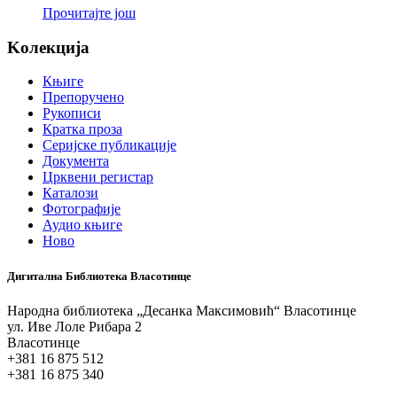
Прочитајте још
Koлекција
Књиге
Препоручено
Рукописи
Кратка проза
Серијске публикације
Документа
Црквени регистар
Каталози
Фотографије
Аудио књиге
Ново
Дигитална Библиотека Власотинце
Народна библиотека „Десанка Максимовић“ Власотинце
ул. Иве Лоле Рибара 2
Власотинце
+381 16 875 512
+381 16 875 340