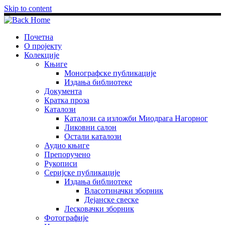
Skip to content
Почетна
О пројекту
Колекције
Књиге
Монографске публикације
Издања библиотеке
Документа
Кратка проза
Каталози
Каталози са изложби Миодрага Нагорног
Ликовни салон
Остали каталози
Аудио књиге
Препоручено
Рукописи
Серијске публикације
Издања библиотеке
Власотиначки зборник
Дејанске свеске
Лесковачки зборник
Фотографије