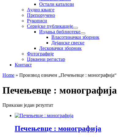
Остали каталози
Аудио књиге
Препоручено
Рукописи
Серијске публикације
Издања библиотеке
Власотиначки зборник
Дејанске свеске
Лесковачки зборник
Фотографије
Црквени регистар
Контакт
Home
»
Производ oзначен „Печењевце : монографија“
Печењевце : монографија
Приказан један резултат
Печењевце : монографија