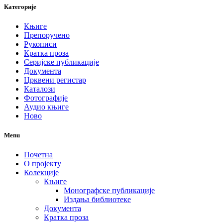
Категорије
Књиге
Препоручено
Рукописи
Кратка проза
Серијске публикације
Документа
Црквени регистар
Каталози
Фотографије
Аудио књиге
Ново
Menu
Почетна
О пројекту
Колекције
Књиге
Монографске публикације
Издања библиотеке
Документа
Кратка проза