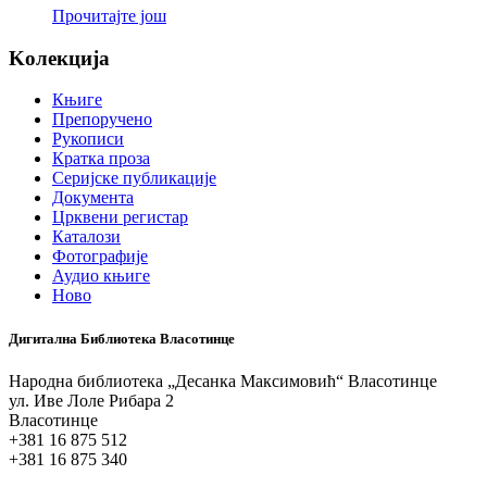
Прочитајте још
Koлекција
Књиге
Препоручено
Рукописи
Кратка проза
Серијске публикације
Документа
Црквени регистар
Каталози
Фотографије
Аудио књиге
Ново
Дигитална Библиотека Власотинце
Народна библиотека „Десанка Максимовић“ Власотинце
ул. Иве Лоле Рибара 2
Власотинце
+381 16 875 512
+381 16 875 340