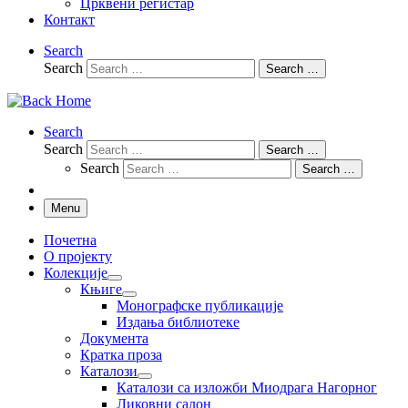
Црквени регистар
Контакт
Search
Search
Search …
Search
Search
Search …
Search
Search …
Menu
Почетна
О пројекту
Колекције
Књиге
Монографске публикације
Издања библиотеке
Документа
Кратка проза
Каталози
Каталози са изложби Миодрага Нагорног
Ликовни салон