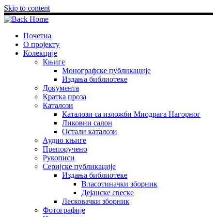
Skip to content
Почетна
О пројекту
Колекције
Књиге
Монографске публикације
Издања библиотеке
Документа
Кратка проза
Каталози
Каталози са изложби Миодрага Нагорног
Ликовни салон
Остали каталози
Аудио књиге
Препоручено
Рукописи
Серијске публикације
Издања библиотеке
Власотиначки зборник
Дејанске свеске
Лесковачки зборник
Фотографије