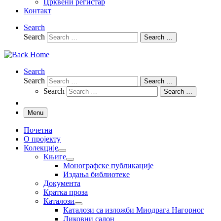
Црквени регистар
Контакт
Search
Search
Search …
Search
Search
Search …
Search
Search …
Menu
Почетна
О пројекту
Колекције
Књиге
Монографске публикације
Издања библиотеке
Документа
Кратка проза
Каталози
Каталози са изложби Миодрага Нагорног
Ликовни салон