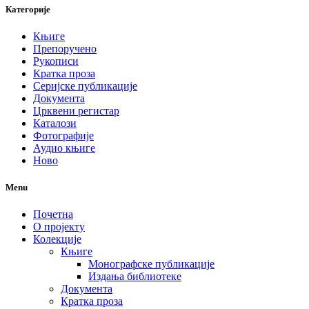
Категорије
Књиге
Препоручено
Рукописи
Кратка проза
Серијске публикације
Документа
Црквени регистар
Каталози
Фотографије
Аудио књиге
Ново
Menu
Почетна
О пројекту
Колекције
Књиге
Монографске публикације
Издања библиотеке
Документа
Кратка проза