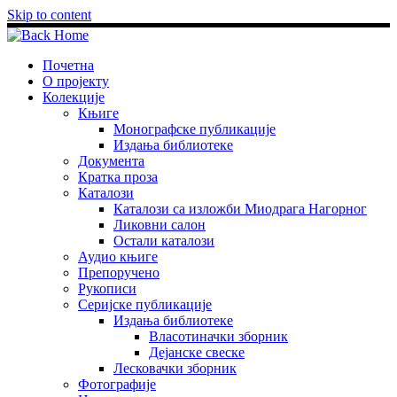
Skip to content
Почетна
О пројекту
Колекције
Књиге
Монографске публикације
Издања библиотеке
Документа
Кратка проза
Каталози
Каталози са изложби Миодрага Нагорног
Ликовни салон
Остали каталози
Аудио књиге
Препоручено
Рукописи
Серијске публикације
Издања библиотеке
Власотиначки зборник
Дејанске свеске
Лесковачки зборник
Фотографије