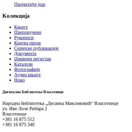
Прочитајте још
Koлекција
Књиге
Препоручено
Рукописи
Кратка проза
Серијске публикације
Документа
Црквени регистар
Каталози
Фотографије
Аудио књиге
Ново
Дигитална Библиотека Власотинце
Народна библиотека „Десанка Максимовић“ Власотинце
ул. Иве Лоле Рибара 2
Власотинце
+381 16 875 512
+381 16 875 340