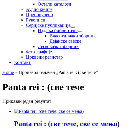
Остали каталози
Аудио књиге
Препоручено
Рукописи
Серијске публикације
Издања библиотеке
Власотиначки зборник
Дејанске свеске
Лесковачки зборник
Фотографије
Црквени регистар
Контакт
Home
»
Производ oзначен „Panta rei : (све тече“
Panta rei : (све тече
Приказан један резултат
Panta rei : (све тече, све се мења)