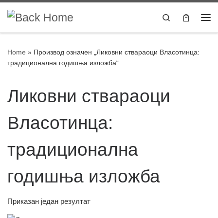
Skip to content
Search
Home
»
Производ oзначен „Ликовни ствараоци Власотинца:
традиционална годишња изложба“
Ликовни ствараоци
Власотинца:
традиционална
годишња изложба
Приказан један резултат