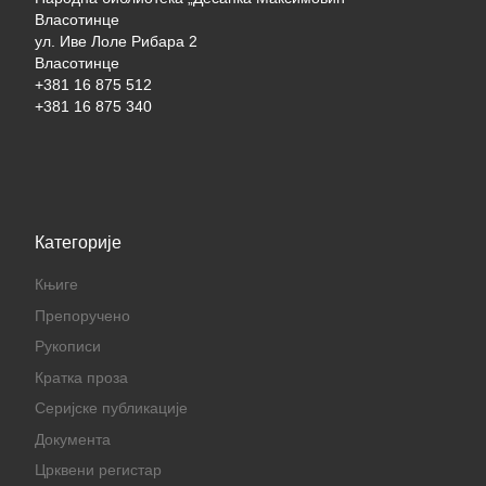
Власотинце
ул. Иве Лоле Рибара 2
Власотинце
+381 16 875 512
+381 16 875 340
Категорије
Књиге
Препоручено
Рукописи
Кратка проза
Серијске публикације
Документа
Црквени регистар