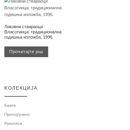
Ликовни ствараоци
Власотинца: традиционална
годишња изложба, 1996.
Прочитајте још
KOЛЕКЦИЈА
Књиге
Препоручено
Рукописи