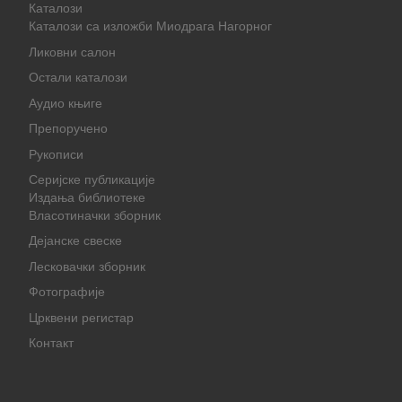
Каталози
Каталози са изложби Миодрага Нагорног
Ликовни салон
Остали каталози
Аудио књиге
Препоручено
Рукописи
Серијске публикације
Издања библиотеке
Власотиначки зборник
Дејанске свеске
Лесковачки зборник
Фотографије
Црквени регистар
Контакт