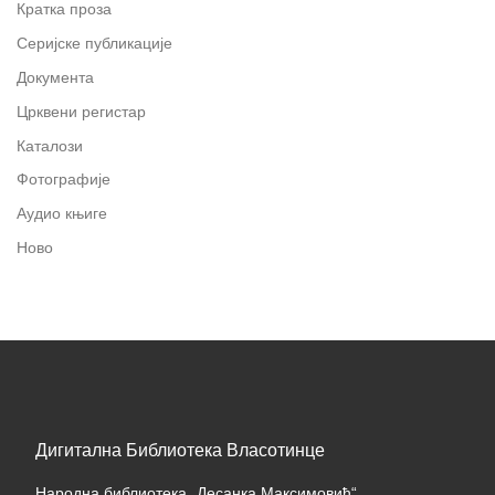
Кратка проза
Серијске публикације
Документа
Црквени регистар
Каталози
Фотографије
Аудио књиге
Ново
Дигитална Библиотека Власотинце
Народна библиотека „Десанка Максимовић“