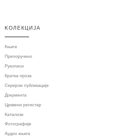
KOЛЕКЦИЈА
Књиге
Препоручено
Рукописи
Кратка проза
Серијске публикације
Документа
Црквени регистар
Каталози
Фотографије
Аудио књиге