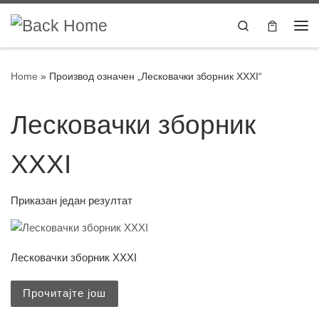
Skip to content
Search
Home
»
Производ oзначен „Лесковачки зборник XXXI“
Лесковачки зборник
XXXI
Приказан један резултат
Лесковачки зборник XXXI
Прочитајте још