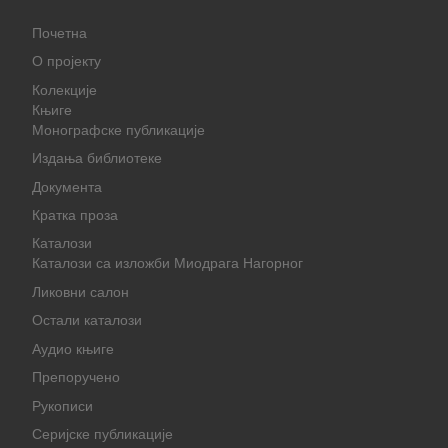
Почетна
О пројекту
Колекције
Књиге
Монографске публикације
Издања библиотеке
Документа
Кратка проза
Каталози
Каталози са изложби Миодрага Нагорног
Ликовни салон
Остали каталози
Аудио књиге
Препоручено
Рукописи
Серијске публикације