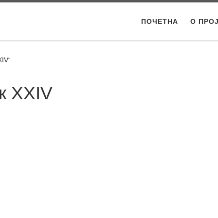
ПОЧЕТНА
О ПРО
XIV“
к XXIV