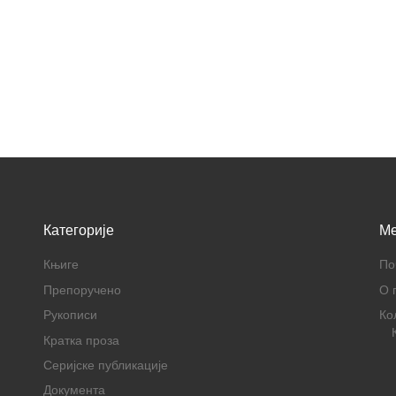
Категорије
M
Књиге
По
Препоручено
О 
Рукописи
Ко
Кратка проза
Серијске публикације
Документа