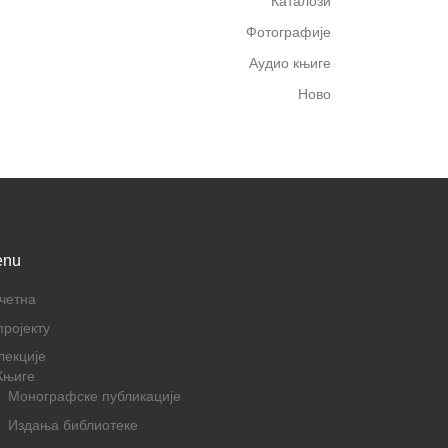
Каталози
Фотографије
Аудио књиге
Ново
enu
четна
пројекту
лекције
Књиге
Монографске публикације
Издања библиотеке