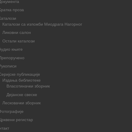
Документа
Кратка проза
Каталози
Каталози са изложби Миодрага Нагорног
Ликовни салон
Остали каталози
Аудио књиге
Препоручено
Рукописи
Серијске публикације
Издања библиотеке
Власотиначки зборник
Дејанске свеске
Лесковачки зборник
Фотографије
Црквени регистар
нтакт