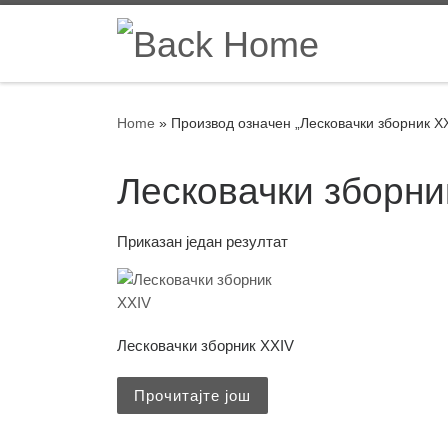
Skip to content
Home
»
Производ oзначен „Лесковачки зборник X
Лесковачки зборни
Приказан један резултат
Лесковачки зборник XXIV
Прочитајте још