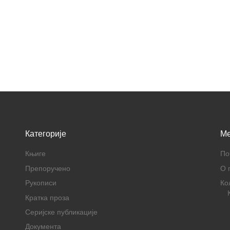
Категорије
M
Књиге
По
Препоручено
О 
Рукописи
Ко
Кратка проза
Серијске публикације
Документа