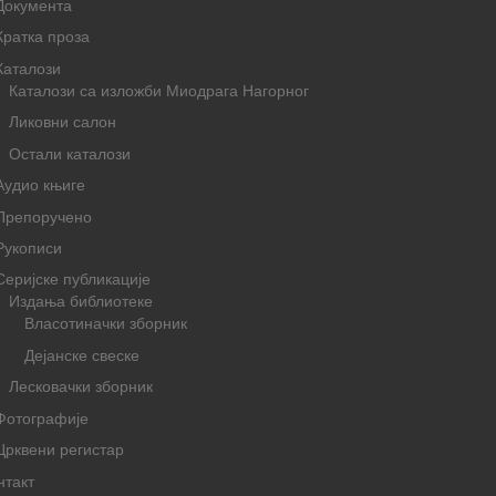
Документа
Кратка проза
Каталози
Каталози са изложби Миодрага Нагорног
Ликовни салон
Остали каталози
Аудио књиге
Препоручено
Рукописи
Серијске публикације
Издања библиотеке
Власотиначки зборник
Дејанске свеске
Лесковачки зборник
Фотографије
Црквени регистар
нтакт