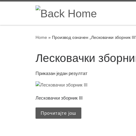
Skip to content
Home
»
Производ oзначен „Лесковачки зборник III
Лесковачки зборник
Приказан један резултат
Лесковачки зборник III
Прочитајте још