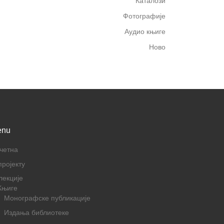
Каталози
Фотографије
Аудио књиге
Ново
enu
четна
пројекту
лекције
Књиге
Монографске публикације
Издања библиотеке