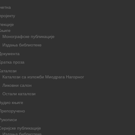
четна
пројекту
лекције
Књиге
Монографске публикације
Издања библиотеке
Документа
Кратка проза
Каталози
Каталози са изложби Миодрага Нагорног
Ликовни салон
Остали каталози
Аудио књиге
Препоручено
Рукописи
Серијске публикације
Издања библиотеке