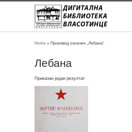
Skip to content
Home
»
Производ oзначен „Лебана“
Лебана
Приказан један резултат