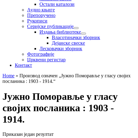
Остали каталози
Аудио књиге
Препоручено
Рукописи
Серијске публикације
Издања библиотеке
Власотиначки зборник
Дејанске свеске
Лесковачки зборник
Фотографије
Црквени регистар
Контакт
Home
»
Производ oзначен „Јужно Поморавље у гласу својих
посланика : 1903 - 1914.“
Јужно Поморавље у гласу
својих посланика : 1903 -
1914.
Приказан један резултат