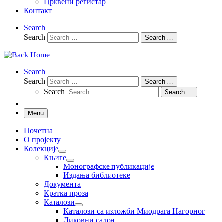
Црквени регистар
Контакт
Search
Search
Search …
Search
Search
Search …
Search
Search …
Menu
Почетна
О пројекту
Колекције
Књиге
Монографске публикације
Издања библиотеке
Документа
Кратка проза
Каталози
Каталози са изложби Миодрага Нагорног
Ликовни салон