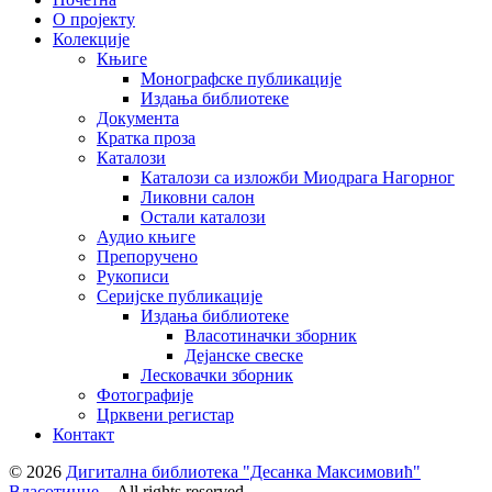
О пројекту
Колекције
Књиге
Монографске публикације
Издања библиотеке
Документа
Кратка проза
Каталози
Каталози са изложби Миодрага Нагорног
Ликовни салон
Остали каталози
Аудио књиге
Препоручено
Рукописи
Серијске публикације
Издања библиотеке
Власотиначки зборник
Дејанске свеске
Лесковачки зборник
Фотографије
Црквени регистар
Контакт
© 2026
Дигитална библиотека "Десанка Максимовић"
Власотинце
– All rights reserved