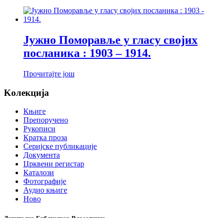
Јужно Поморавље у гласу својих
посланика : 1903 – 1914.
Прочитајте још
Koлекција
Књиге
Препоручено
Рукописи
Кратка проза
Серијске публикације
Документа
Црквени регистар
Каталози
Фотографије
Аудио књиге
Ново