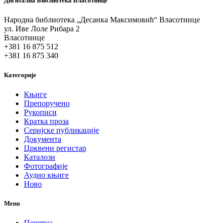
Дигитална Библиотека Власотинце
Народна библиотека „Десанка Максимовић“ Власотинце
ул. Иве Лоле Рибара 2
Власотинце
+381 16 875 512
+381 16 875 340
Категорије
Књиге
Препоручено
Рукописи
Кратка проза
Серијске публикације
Документа
Црквени регистар
Каталози
Фотографије
Аудио књиге
Ново
Menu
Почетна