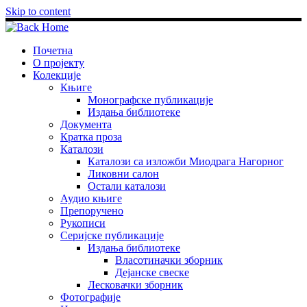
Skip to content
Почетна
О пројекту
Колекције
Књиге
Монографске публикације
Издања библиотеке
Документа
Кратка проза
Каталози
Каталози са изложби Миодрага Нагорног
Ликовни салон
Остали каталози
Аудио књиге
Препоручено
Рукописи
Серијске публикације
Издања библиотеке
Власотиначки зборник
Дејанске свеске
Лесковачки зборник
Фотографије