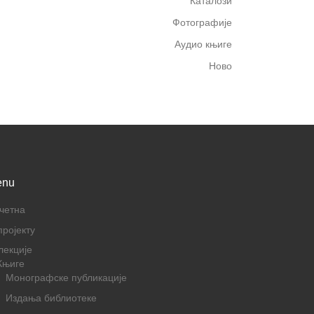
Каталози
Фотографије
Аудио књиге
Ново
enu
четна
пројекту
лекције
Књиге
Монографске публикације
Издања библиотеке