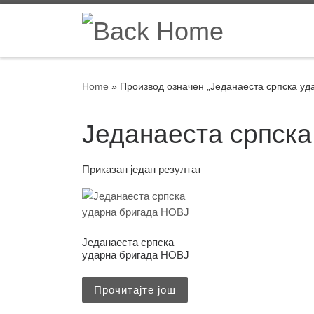
Skip to content
Home
»
Производ oзначен „Једанаеста српска уд
Једанаеста српск
Приказан један резултат
Једанаеста српска
ударна бригада НОВЈ
Прочитајте још