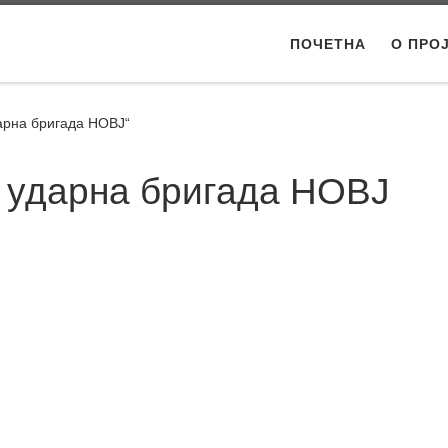
ПОЧЕТНА
О ПРО
арна бригада НОВЈ“
а ударна бригада НОВЈ