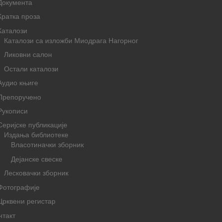
Документа
Кратка проза
Каталози
Каталози са изложби Миодрага Нагорног
Ликовни салон
Остали каталози
Аудио књиге
Препоручено
Рукописи
Серијске публикације
Издања библиотеке
Власотиначки зборник
Дејанске свеске
Лесковачки зборник
Фотографије
Црквени регистар
нтакт