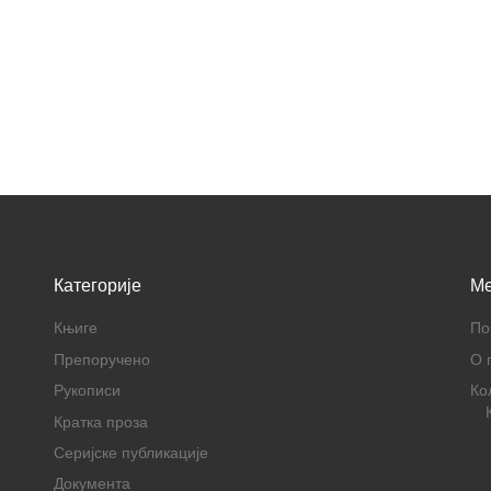
Категорије
M
Књиге
По
Препоручено
О 
Рукописи
Ко
Кратка проза
Серијске публикације
Документа