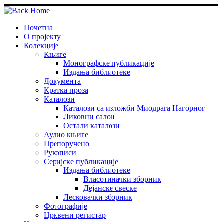
Skip
to
content
Почетна
О пројекту
Колекције
Књиге
Монографске публикације
Издања библиотеке
Документа
Кратка проза
Каталози
Каталози са изложби Миодрага Нагорног
Ликовни салон
Остали каталози
Аудио књиге
Препоручено
Рукописи
Серијске публикације
Издања библиотеке
Власотиначки зборник
Дејанске свеске
Лесковачки зборник
Фотографије
Црквени регистар