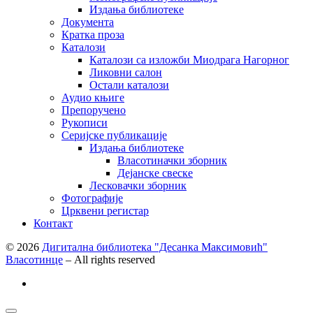
Издања библиотеке
Документа
Кратка проза
Каталози
Каталози са изложби Миодрага Нагорног
Ликовни салон
Остали каталози
Аудио књиге
Препоручено
Рукописи
Серијске публикације
Издања библиотеке
Власотиначки зборник
Дејанске свеске
Лесковачки зборник
Фотографије
Црквени регистар
Контакт
© 2026
Дигитална библиотека "Десанка Максимовић"
Власотинце
– All rights reserved