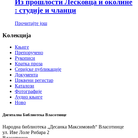
Из прошлости Лесковца и околине
: студије и чланци
Прочитајте још
Koлекција
Књиге
Препоручено
Рукописи
Кратка проза
Серијске публикације
Документа
Црквени регистар
Каталози
Фотографије
Аудио књиге
Ново
Дигитална Библиотека Власотинце
Народна библиотека „Десанка Максимовић“ Власотинце
ул. Иве Лоле Рибара 2
Власотинце