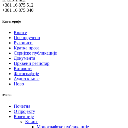
+381 16 875 512
+381 16 875 340
Категорије
Књиге
Препоручено
Рукописи
Кратка проза
Серијске публикације
Документа
Црквени регистар
Каталози
Фотографије
Аудио књиге
Ново
Menu
Почетна
О пројекту
Колекције
Књиге
Монографске публикације