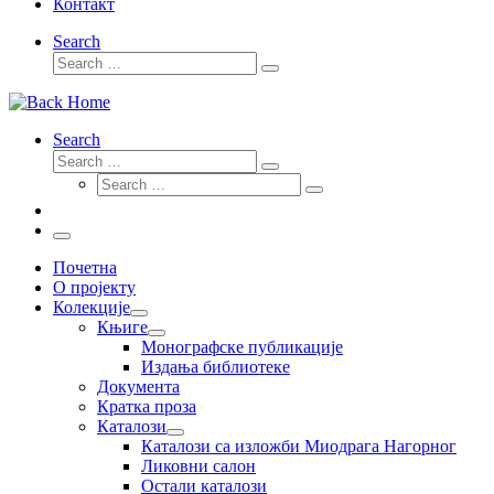
Контакт
Search
Search
Search
…
Search
Search
Search
Search
…
Search
…
Menu
Почетна
О пројекту
Колекције
Књиге
Монографске публикације
Издања библиотеке
Документа
Кратка проза
Каталози
Каталози са изложби Миодрага Нагорног
Ликовни салон
Остали каталози