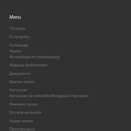
Menu
Почетна
О пројекту
Колекције
Књиге
Монографске публикације
Издања библиотеке
Документа
Кратка проза
Каталози
Каталози са изложби Миодрага Нагорног
Ликовни салон
Остали каталози
Аудио књиге
Препоручено