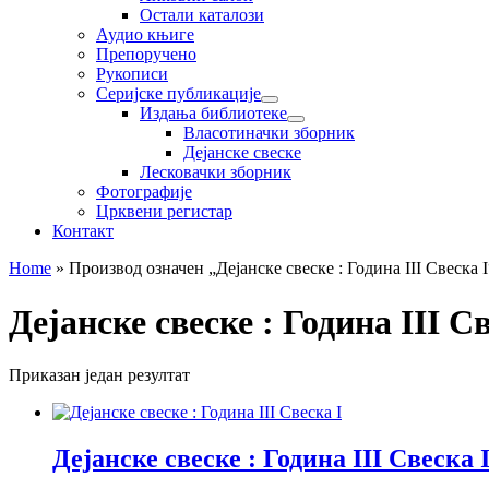
Остали каталози
Аудио књиге
Препоручено
Рукописи
Серијске публикације
Издања библиотеке
Власотиначки зборник
Дејанске свеске
Лесковачки зборник
Фотографије
Црквени регистар
Контакт
Home
»
Производ oзначен „Дејанске свеске : Година III Свеска I
Дејанске свеске : Година III Св
Приказан један резултат
Дејанске свеске : Година III Свеска 