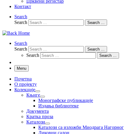
Црквени регистар
Контакт
Search
Search
Search …
Search
Search
Search …
Search
Search …
Menu
Почетна
О пројекту
Колекције
Књиге
Монографске публикације
Издања библиотеке
Документа
Кратка проза
Каталози
Каталози са изложби Миодрага Нагорног
Ликовни салон