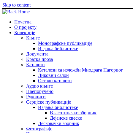
Skip to content
Почетна
О пројекту
Колекције
Књиге
Монографске публикације
Издања библиотеке
Документа
Кратка проза
Каталози
Каталози са изложби Миодрага Нагорног
Ликовни салон
Остали каталози
Аудио књиге
Препоручено
Рукописи
Серијске публикације
Издања библиотеке
Власотиначки зборник
Дејанске свеске
Лесковачки зборник
Фотографије