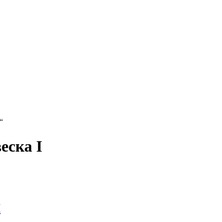
“
еска I
I