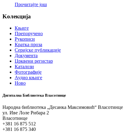
Прочитајте још
Koлекција
Књиге
Препоручено
Рукописи
Кратка проза
Серијске публикације
Документа
Црквени регистар
Каталози
Фотографије
Аудио књиге
Ново
Дигитална Библиотека Власотинце
Народна библиотека „Десанка Максимовић“ Власотинце
ул. Иве Лоле Рибара 2
Власотинце
+381 16 875 512
+381 16 875 340