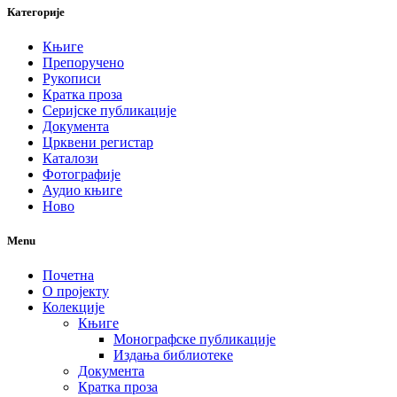
Категорије
Књиге
Препоручено
Рукописи
Кратка проза
Серијске публикације
Документа
Црквени регистар
Каталози
Фотографије
Аудио књиге
Ново
Menu
Почетна
О пројекту
Колекције
Књиге
Монографске публикације
Издања библиотеке
Документа
Кратка проза