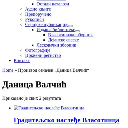
Остали каталози
Аудио књиге
Препоручено
Рукописи
Серијске публикације
Издања библиотеке
Власотиначки зборник
Дејанске свеске
Лесковачки зборник
Фотографије
Црквени регистар
Контакт
Home
»
Производ oзначен „Даница Валчић“
Даница Валчић
Приказано је свих 2 резултата
Градитељско наслеђе Власотинца