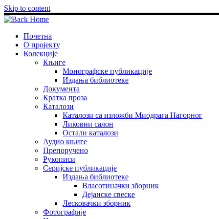
Skip to content
Почетна
О пројекту
Колекције
Књиге
Монографске публикације
Издања библиотеке
Документа
Кратка проза
Каталози
Каталози са изложби Миодрага Нагорног
Ликовни салон
Остали каталози
Аудио књиге
Препоручено
Рукописи
Серијске публикације
Издања библиотеке
Власотиначки зборник
Дејанске свеске
Лесковачки зборник
Фотографије