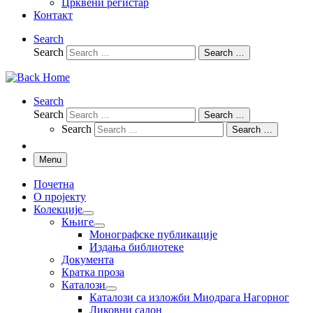
Црквени регистар
Контакт
Search
Search
Search …
Search
Search
Search …
Search
Search …
Menu
Почетна
О пројекту
Колекције
Књиге
Монографске публикације
Издања библиотеке
Документа
Кратка проза
Каталози
Каталози са изложби Миодрага Нагорног
Ликовни салон