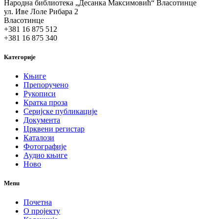
Народна библиотека „Десанка Максимовић“ Власотинце
ул. Иве Лоле Рибара 2
Власотинце
+381 16 875 512
+381 16 875 340
Категорије
Књиге
Препоручено
Рукописи
Кратка проза
Серијске публикације
Документа
Црквени регистар
Каталози
Фотографије
Аудио књиге
Ново
Menu
Почетна
О пројекту