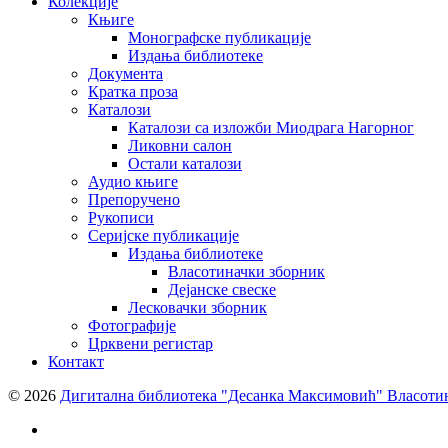
Колекције
Књиге
Монографске публикације
Издања библиотеке
Документа
Кратка проза
Каталози
Каталози са изложби Миодрага Нагорног
Ликовни салон
Остали каталози
Аудио књиге
Препоручено
Рукописи
Серијске публикације
Издања библиотеке
Власотиначки зборник
Дејанске свеске
Лесковачки зборник
Фотографије
Црквени регистар
Контакт
© 2026
Дигитална библиотека "Десанка Максимовић" Власоти