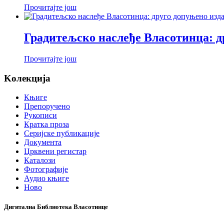
Прочитајте још
Градитељско наслеђе Власотинца: д
Прочитајте још
Koлекција
Књиге
Препоручено
Рукописи
Кратка проза
Серијске публикације
Документа
Црквени регистар
Каталози
Фотографије
Аудио књиге
Ново
Дигитална Библиотека Власотинце