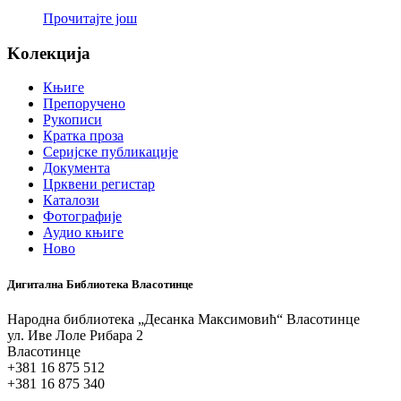
Прочитајте још
Koлекција
Књиге
Препоручено
Рукописи
Кратка проза
Серијске публикације
Документа
Црквени регистар
Каталози
Фотографије
Аудио књиге
Ново
Дигитална Библиотека Власотинце
Народна библиотека „Десанка Максимовић“ Власотинце
ул. Иве Лоле Рибара 2
Власотинце
+381 16 875 512
+381 16 875 340