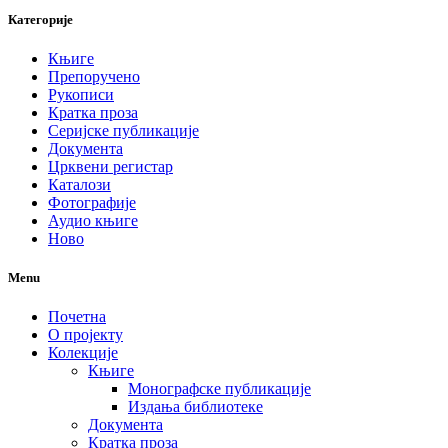
Категорије
Књиге
Препоручено
Рукописи
Кратка проза
Серијске публикације
Документа
Црквени регистар
Каталози
Фотографије
Аудио књиге
Ново
Menu
Почетна
О пројекту
Колекције
Књиге
Монографске публикације
Издања библиотеке
Документа
Кратка проза