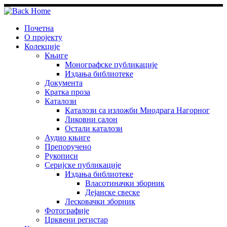
Skip
to
content
Почетна
О пројекту
Колекције
Књиге
Монографске публикације
Издања библиотеке
Документа
Кратка проза
Каталози
Каталози са изложби Миодрага Нагорног
Ликовни салон
Остали каталози
Аудио књиге
Препоручено
Рукописи
Серијске публикације
Издања библиотеке
Власотиначки зборник
Дејанске свеске
Лесковачки зборник
Фотографије
Црквени регистар