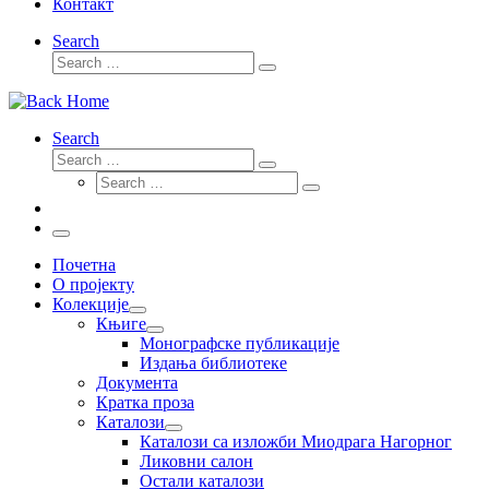
Контакт
Search
Search
Search
…
Search
Search
Search
Search
…
Search
…
Menu
Почетна
О пројекту
Колекције
Књиге
Монографске публикације
Издања библиотеке
Документа
Кратка проза
Каталози
Каталози са изложби Миодрага Нагорног
Ликовни салон
Остали каталози