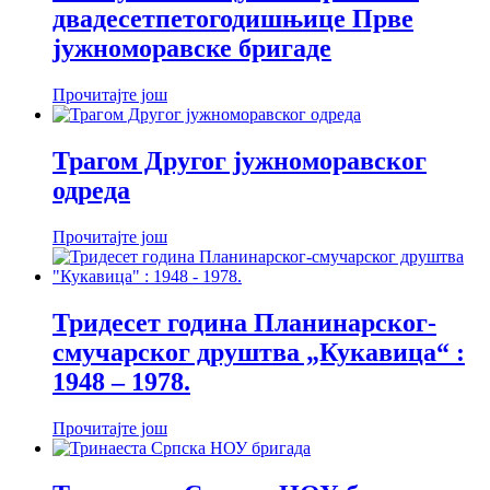
двадесетпетогодишњице Прве
јужноморавске бригаде
Прочитајте још
Трагом Другог јужноморавског
одреда
Прочитајте још
Тридесет година Планинарског-
смучарског друштва „Кукавица“ :
1948 – 1978.
Прочитајте још