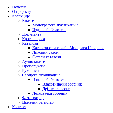
Почетна
О пројекту
Колекције
Књиге
Монографске публикације
Издања библиотеке
Документа
Кратка проза
Каталози
Каталози са изложби Миодрага Нагорног
Ликовни салон
Остали каталози
Аудио књиге
Препоручено
Рукописи
Серијске публикације
Издања библиотеке
Власотиначки зборник
Дејанске свеске
Лесковачки зборник
Фотографије
Црквени регистар
Контакт