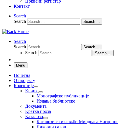
Црквени регистар
Контакт
Search
Search
Search …
Search
Search
Search …
Search
Search …
Menu
Почетна
О пројекту
Колекције
Књиге
Монографске публикације
Издања библиотеке
Документа
Кратка проза
Каталози
Каталози са изложби Миодрага Нагорног
Ликовни салон