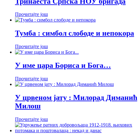
Тринаеста Српска НОУ бригада
Прочитајте још
Тумба : симбол слободе и непокора
Прочитајте још
У име цара Бориса и Бога…
Прочитајте још
У црвеном јату : Милорад Диманић
Милош
Прочитајте још