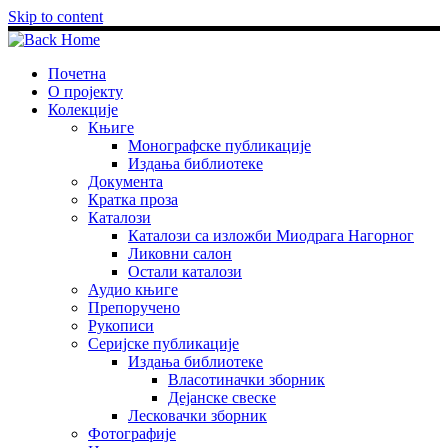
Skip to content
Почетна
О пројекту
Колекције
Књиге
Монографске публикације
Издања библиотеке
Документа
Кратка проза
Каталози
Каталози са изложби Миодрага Нагорног
Ликовни салон
Остали каталози
Аудио књиге
Препоручено
Рукописи
Серијске публикације
Издања библиотеке
Власотиначки зборник
Дејанске свеске
Лесковачки зборник
Фотографије