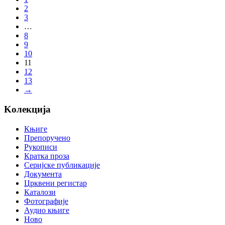
2
3
…
8
9
10
11
12
13
→
Koлекција
Књиге
Препоручено
Рукописи
Кратка проза
Серијске публикације
Документа
Црквени регистар
Каталози
Фотографије
Аудио књиге
Ново