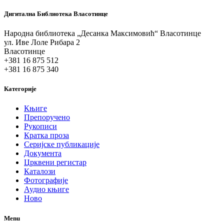
Дигитална Библиотека Власотинце
Народна библиотека „Десанка Максимовић“ Власотинце
ул. Иве Лоле Рибара 2
Власотинце
+381 16 875 512
+381 16 875 340
Категорије
Књиге
Препоручено
Рукописи
Кратка проза
Серијске публикације
Документа
Црквени регистар
Каталози
Фотографије
Аудио књиге
Ново
Menu