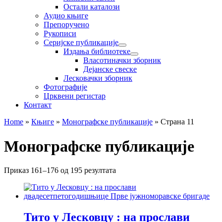
Остали каталози
Аудио књиге
Препоручено
Рукописи
Серијске публикације
Издања библиотеке
Власотиначки зборник
Дејанске свеске
Лесковачки зборник
Фотографије
Црквени регистар
Контакт
Home
»
Књиге
»
Монографске публикације
»
Страна 11
Монографске публикације
Приказ 161–176 од 195 резултата
Тито у Лесковцу : на прослави