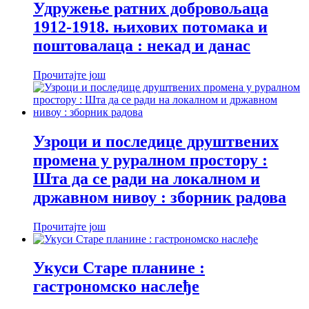
Удружење ратних добровољаца
1912-1918. њихових потомака и
поштовалаца : некад и данас
Прочитајте још
Узроци и последице друштвених
промена у руралном простору :
Шта да се ради на локалном и
државном нивоу : зборник радова
Прочитајте још
Укуси Старе планине :
гастрономско наслеђе