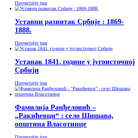
Прочитајте још
Уставни развитак Србије : 1869-
1888.
Прочитајте још
Устанак 1841. године у југоисточној
Србији
Прочитајте још
Фамилија Ранђеловић –
„Ракићевци“ : село Шишава,
општина Власотинце
Прочитајте још